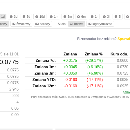
1d
3d
5d
10d
1m
3m
6m
1r
3l
5l
iniowy
świecowy
barowy
Skala:
liniowa
logarytmiczna
Biznesradar bez reklam?
Sprawd
5 sie 11:01
Zmiana
Zmiana %
Kurs odn.
0.0775
Zmiana 7d:
+0.0175
(+29.17%)
0.0600
Zmiana 1m:
+0.0045
(+6.16%)
0.0730
0.0775
Zmiana 3m:
+0.0050
(+6.90%)
0.0725
0.0775
Zmiana YTD:
-0.0160
(-17.11%)
0.0935
0.0775
Zmiana 12m:
-0.0160
(-17.11%)
0.0935
2 946
porów
228
Przy obliczaniu stóp zwrotu kurs odniesienia uwzględnia dywidendy, split
4
0.05
0.09