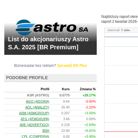
Najbliższy raport okr
raport 2 kwartał
2026-
interwał:
1 min.
List do akcjonariuszy Astro
S.A. 2025 [BR Premium]
Biznesradar bez reklam?
Sprawdź BR Plus
PODOBNE PROFILE
Profil
Kurs
Zmiana %
ASR (ASTRO)
0.0775
+29.17%
AGO (AGORA)
8.64
-0.92%
AOL (ANALIZY)
26.40
-2.22%
ASM (ASMGROUP)
0.207
+3.50%
ATG (ATMGRUPA)
3.66
0.00%
AVE (ADVERTIGO)
0.218
+2.83%
BSH
22.60
+5.61%
CPL (COMPERIA)
6.00
+3.45%