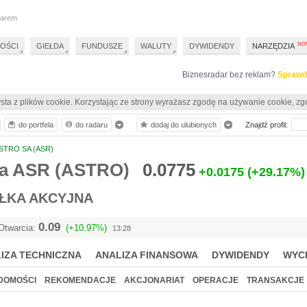
darem
OŚCI
GIEŁDA
FUNDUSZE
WALUTY
DYWIDENDY
NARZĘDZIA
Biznesradar bez reklam?
Sprawd
sta z plików cookie. Korzystając ze strony wyrażasz zgodę na używanie cookie, zg
do portfela
do radaru
dodaj do ulubionych
Znajdź profil:
STRO SA (ASR)
a ASR (ASTRO)
0.0775
+0.0175
(+29.17%)
ŁKA AKCYJNA
0.09
Otwarcia:
(+10.97%)
13:28
IZA TECHNICZNA
ANALIZA FINANSOWA
DYWIDENDY
WYC
DOMOŚCI
REKOMENDACJE
AKCJONARIAT
OPERACJE
TRANSAKCJE