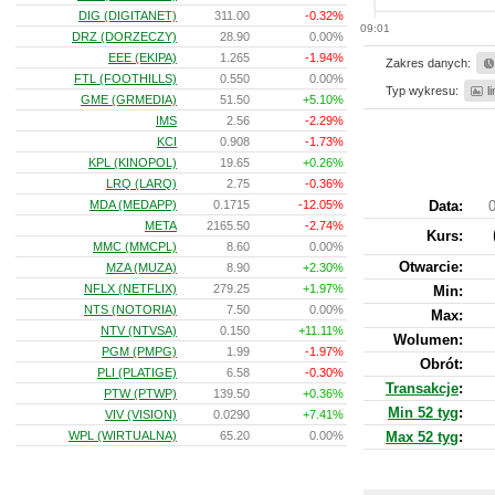
DIG (DIGITANET)
311.00
-0.32%
09:01
DRZ (DORZECZY)
28.90
0.00%
EEE (EKIPA)
1.265
-1.94%
Zakres danych:
FTL (FOOTHILLS)
0.550
0.00%
Typ wykresu:
l
GME (GRMEDIA)
51.50
+5.10%
IMS
2.56
-2.29%
KCI
0.908
-1.73%
KPL (KINOPOL)
19.65
+0.26%
LRQ (LARQ)
2.75
-0.36%
MDA (MEDAPP)
0.1715
-12.05%
Data:
0
META
2165.50
-2.74%
Kurs
:
MMC (MMCPL)
8.60
0.00%
Otwarcie:
MZA (MUZA)
8.90
+2.30%
NFLX (NETFLIX)
279.25
+1.97%
Min:
NTS (NOTORIA)
7.50
0.00%
Max:
NTV (NTVSA)
0.150
+11.11%
Wolumen:
PGM (PMPG)
1.99
-1.97%
Obrót:
PLI (PLATIGE)
6.58
-0.30%
Transakcje
:
PTW (PTWP)
139.50
+0.36%
Min 52 tyg
:
VIV (VISION)
0.0290
+7.41%
WPL (WIRTUALNA)
65.20
0.00%
Max 52 tyg
: