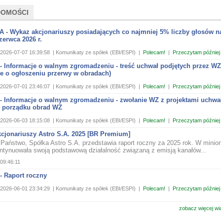
DOMOŚCI
 - Wykaz akcjonariuszy posiadających co najmniej 5% liczby głosów 
zerwca 2026 r.
2026-07-07 16:39:58
| Komunikaty ze spółek (EBI/ESPI)
|
Polecam!
|
Przeczytam później
 - Informacje o walnym zgromadzeniu - treść uchwał podjętych przez WZ
je o ogłoszeniu przerwy w obradach)
2026-07-01 23:46:07
| Komunikaty ze spółek (EBI/ESPI)
|
Polecam!
|
Przeczytam później
 - Informacje o walnym zgromadzeniu - zwołanie WZ z projektami uchwa
 porządku obrad WZ
2026-06-03 18:15:08
| Komunikaty ze spółek (EBI/ESPI)
|
Polecam!
|
Przeczytam później
kcjonariuszy Astro S.A. 2025 [BR Premium]
Państwo, Spółka Astro S.A. przedstawia raport roczny za 2025 rok. W minio
ntynuowała swoją podstawową działalność związaną z emisją kanałów...
09:46:11
- Raport roczny
2026-06-01 23:34:29
| Komunikaty ze spółek (EBI/ESPI)
|
Polecam!
|
Przeczytam później
zobacz więcej wi