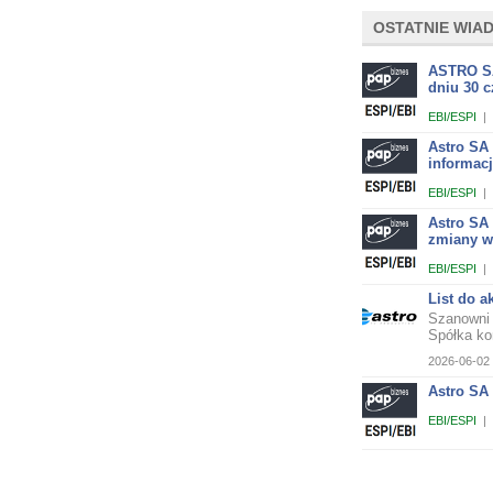
OSTATNIE WIA
ASTRO SA
dniu 30 c
EBI/ESPI
|
Astro SA
informac
EBI/ESPI
|
Astro SA
zmiany w
EBI/ESPI
|
List do a
Szanowni 
Spółka ko
2026-06-02 
Astro SA 
EBI/ESPI
|