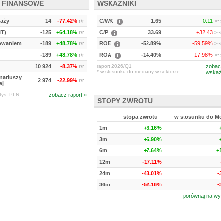
 FINANSOWE
WSKAŹNIKI
daży
14
-77.42%
r/r
C/WK
1.65
-0.11
>~s
IT)
-125
+64.18%
r/r
C/P
33.69
+32.43
>~s
kowaniem
-189
+48.78%
r/r
ROE
-52.89%
-59.59%
>~s
-189
+48.78%
r/r
ROA
-14.40%
-17.98%
>~s
10 924
-8.37%
r/r
raport 2026/Q1
zobac
* w stosunku do mediany w sektorze
wskaź
onariuszy
2 974
-22.99%
r/r
ej
tys. PLN
zobacz raport »
STOPY ZWROTU
stopa zwrotu
w stosunku do M
1m
+6.16%
3m
+6.90%
6m
+7.64%
+
12m
-17.11%
24m
-43.01%
-
36m
-52.16%
-
porównaj na wy