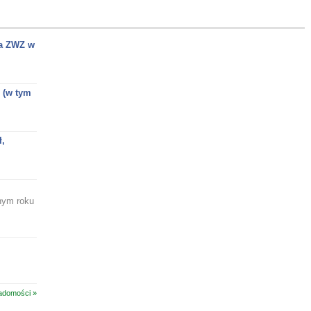
na ZWZ w
 (w tym
ł,
nym roku
adomości »