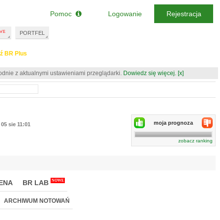
Pomoc
Logowanie
Rejestracja
PORTFEL
ź BR Plus
odnie z aktualnymi ustawieniami przeglądarki.
Dowiedz się więcej.
[x]
moja prognoza
05 sie 11:01
zobacz ranking
NOWE
ENA
BR LAB
ARCHIWUM NOTOWAŃ