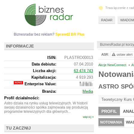
Trwa łączenie z ra
RADAR
WIADOM
Biznesradar bez reklam?
Sprawdź BR Plus
BiznesRadar.pl korzy
INFORMACJE
ASR:
ustaw alert
ISIN:
PLASTRO00013
Data debiutu:
07.04.2010
Akcje NewConnect
•
A
Liczba akcji:
63 474 743
Notowani
Kapitalizacja:
4 919 293
Enterprise Value:
4
ASTRO SPÓ
901
Branża:
Media
293
Profil działalności:
Teoretyczny Kurs 
Astro działa na rynku usług telewizyjnych. W historii
swojej działalności spółka zajmowała się produkcją
PROFIL
ANAL
programów telewizyjnych dla głównych...
więcej »
NOTOWANIA
WIA
TU ZACZNIJ