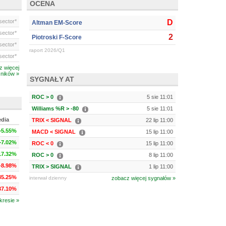
OCENA
ector*
D
Altman EM-Score
ector*
2
Piotroski F-Score
ector*
raport 2026/Q1
ector*
z więcej
ników »
SYGNAŁY AT
ROC > 0
5 sie 11:01
Williams %R > -80
5 sie 11:01
edia
TRIX < SIGNAL
22 lip 11:00
+5.55%
MACD < SIGNAL
15 lip 11:00
+7.02%
ROC < 0
15 lip 11:00
17.32%
ROC > 0
8 lip 11:00
-8.98%
TRIX > SIGNAL
1 lip 11:00
35.25%
interwał dzienny
zobacz więcej sygnałów »
37.10%
kresie »