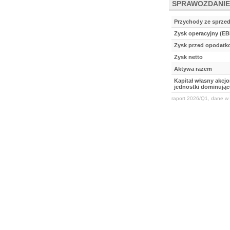
SPRAWOZDANIE
Przychody ze sprze
Zysk operacyjny (EB
Zysk przed opodat
Zysk netto
Aktywa razem
Kapitał własny akcj
jednostki dominując
raport 2026/Q1, dane w 