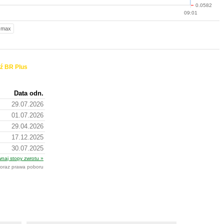
0.0582
09:01
max
ź BR Plus
Data odn.
29.07.2026
01.07.2026
29.04.2026
17.12.2025
30.07.2025
naj stopy zwrotu »
y oraz prawa poboru