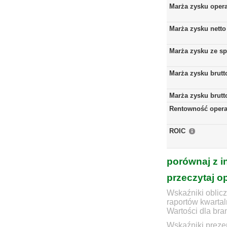
Marża zysku oper
Marża zysku netto
Marża zysku ze s
Marża zysku brutt
Marża zysku brutt
Rentowność opera
ROIC
porównaj z i
przeczytaj o
Wskaźniki oblicz
raportów kwartal
Wartości dla bra
Wskaźniki prezen