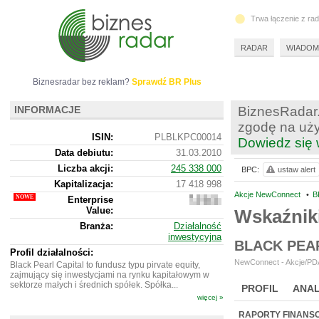
Trwa łączenie z ra
RADAR
WIADOM
Biznesradar bez reklam?
Sprawdź BR Plus
INFORMACJE
BiznesRadar.
zgodę na uży
ISIN:
PLBLKPC00014
Dowiedz się 
Data debiutu:
31.03.2010
Liczba akcji:
245 338 000
BPC:
ustaw alert
Kapitalizacja:
17 418 998
Akcje NewConnect
•
B
Enterprise
17
Value:
383
Wskaźnik
998
Branża:
Działalność
inwestycyjna
BLACK PEA
Profil działalności:
NewConnect - Akcje/PDA
Black Pearl Capital to fundusz typu pirvate equity,
zajmujący się inwestycjami na rynku kapitałowym w
sektorze małych i średnich spółek. Spółka...
PROFIL
ANAL
więcej »
NOWE
BR LAB
RAPORTY FINANS