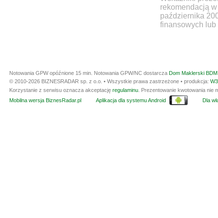
rekomendacją w 
października 20
finansowych lub 
Notowania GPW opóźnione 15 min.
Notowania GPW/NC dostarcza
Dom Maklerski BDM 
© 2010-2026 BIZNESRADAR sp. z o.o. • Wszystkie prawa zastrzeżone • produkcja:
W3
Korzystanie z serwisu oznacza akceptację
regulaminu
. Prezentowanie kwotowania nie m
Mobilna wersja BiznesRadar.pl
Aplikacja dla systemu Android
Dla wła