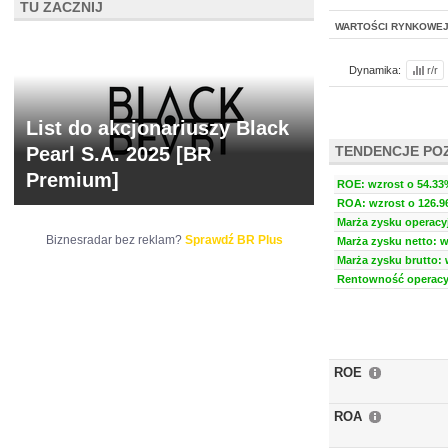
TU ZACZNIJ
WARTOŚCI RYNKOWE
Dynamika:
r/r
List do akcjonariuszy Black
Pearl S.A. 2025 [BR
TENDENCJE PO
Premium]
ROE: wzrost o 54.33%
ROA: wzrost o 126.96
Marża zysku operacyj
Biznesradar bez reklam?
Sprawdź BR Plus
Marża zysku netto: w
Marża zysku brutto: 
Rentowność operacyj
ROE
ROA