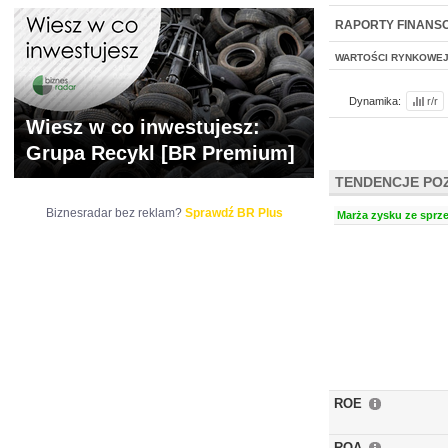
NOWE
BR LAB
RAPORTY FINANS
WARTOŚCI RYNKOWE
Dynamika:
r/r
Wiesz w co inwestujesz:
Grupa Recykl [BR Premium]
TENDENCJE PO
Biznesradar bez reklam?
Sprawdź BR Plus
Marża zysku ze sprze
ROE
ROA