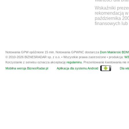
Wskaźniki prezen
rekomendacją w 
października 20
finansowych lub 
Notowania GPW opóźnione 15 min.
Notowania GPW/NC dostarcza
Dom Maklerski BDM 
© 2010-2026 BIZNESRADAR sp. z o.o. • Wszystkie prawa zastrzeżone • produkcja:
W3
Korzystanie z serwisu oznacza akceptację
regulaminu
. Prezentowanie kwotowania nie m
Mobilna wersja BiznesRadar.pl
Aplikacja dla systemu Android
Dla wła