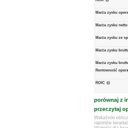
Marża zysku oper
Marża zysku netto
Marża zysku ze s
Marża zysku brutt
Marża zysku brutt
Rentowność opera
ROIC
porównaj z i
przeczytaj o
Wskaźniki oblicz
raportów kwartal
Wartości dla bra