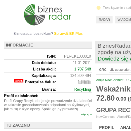
Trwa łączenie z ra
RADAR
WIADOM
Biznesradar bez reklam?
Sprawdź BR Plus
INFORMACJE
BiznesRadar.
zgodę na uży
ISIN:
PLRCKL000010
Dowiedz się 
Data debiutu:
11.01.2011
Liczba akcji:
1 707 548
GRC:
ustaw alert
Kapitalizacja:
124 309 494
Akcje NewConnect
•
G
Enterprise Value:
213
160
Wskaźnik
Branża:
Recykling
494
Profil działalności:
72.80
0.00
(
Profil Grupy Recykl obejmuje prowadzenie działalności
w zakresie gospodarowania odpadami poużytkowymi,
GRUPA REC
jakimi są zużyte opony. Spółki grupy prowadzą...
więcej »
NewConnect - Akcje/PDA
TU ZACZNIJ
PROFIL
ANAL