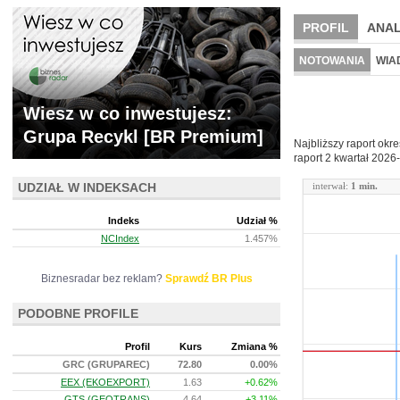
PROFIL
ANAL
NOWE
BR LAB
NOTOWANIA
WIA
ARCHIWUM NOTO
Wiesz w co inwestujesz:
Grupa Recykl [BR Premium]
Najbliższy raport okr
raport 2 kwartał
2026-
UDZIAŁ W INDEKSACH
interwał:
1 min.
Indeks
Udział %
NCIndex
1.457%
Biznesradar bez reklam?
Sprawdź BR Plus
PODOBNE PROFILE
Profil
Kurs
Zmiana %
GRC (GRUPAREC)
72.80
0.00%
EEX (EKOEXPORT)
1.63
+0.62%
GTS (GEOTRANS)
4.64
+3.11%