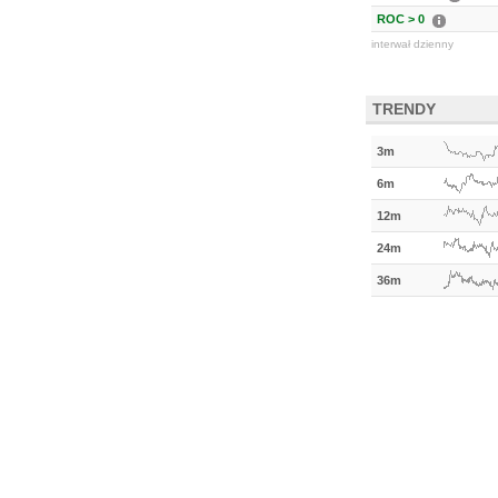
ROC > 0
interwał dzienny
TRENDY
3m
6m
12m
24m
36m