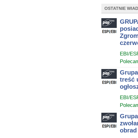
OSTATNIE WIA
GRUPA
posia
Zgrom
czerwc
EBI/ES
Poleca
Grupa
treść
ogłos
EBI/ES
Poleca
Grupa
zwoła
obrad