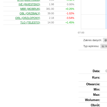
IVE (INVESTEKO)
1.98
0.00%
MBR (MOBRUK)
381.00
+0.26%
OBL (ORZBIALY)
39.00
-1.02%
ORL (ORZLOPONY)
2.18
-3.54%
TLO (TELESTO)
14.00
+1.45%
07:00
Zakres danych:
Typ wykresu:
l
Data:
0
Kurs
:
Otwarcie:
Min:
Max:
Wolumen:
Obrót: