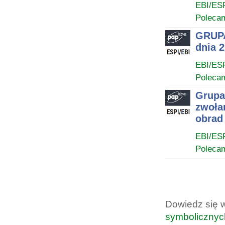
EBI/ES
Poleca
GRUPA
dnia 2
EBI/ES
Poleca
Grupa
zwoła
obrad
EBI/ES
Poleca
Dowiedz się 
symbolicznyc