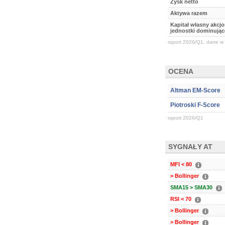
Zysk netto
Aktywa razem
Kapitał własny akcj
jednostki dominując
raport 2026/Q1, dane w 
OCENA
Altman EM-Score
Piotroski F-Score
raport 2026/Q1
SYGNAŁY AT
MFI < 80
> Bollinger
SMA15 > SMA30
RSI < 70
> Bollinger
> Bollinger