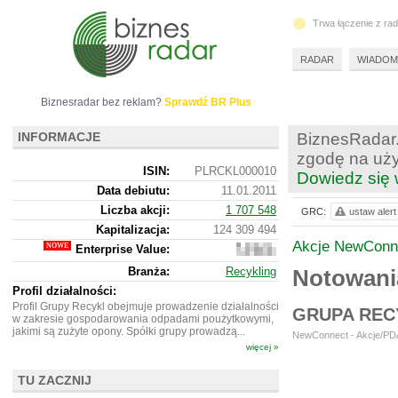
Trwa łączenie z ra
RADAR
WIADOM
Biznesradar bez reklam?
Sprawdź BR Plus
INFORMACJE
BiznesRadar.
zgodę na uży
ISIN:
PLRCKL000010
Dowiedz się 
Data debiutu:
11.01.2011
Liczba akcji:
1 707 548
GRC:
ustaw alert
Kapitalizacja:
124 309 494
Akcje NewConn
Enterprise Value:
213
160
Branża:
Recykling
Notowan
494
Profil działalności:
Profil Grupy Recykl obejmuje prowadzenie działalności
GRUPA REC
w zakresie gospodarowania odpadami poużytkowymi,
jakimi są zużyte opony. Spółki grupy prowadzą...
NewConnect - Akcje/PDA
więcej »
TU ZACZNIJ