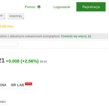
Pomoc
Logowanie
Rejestracja
PORTFEL
ź BR Plus
odnie z aktualnymi ustawieniami przeglądarki.
Dowiedz się więcej.
[x]
21
+0.008
(+2.56%)
09:33
NOWE
ENA
BR LAB
OŚCI