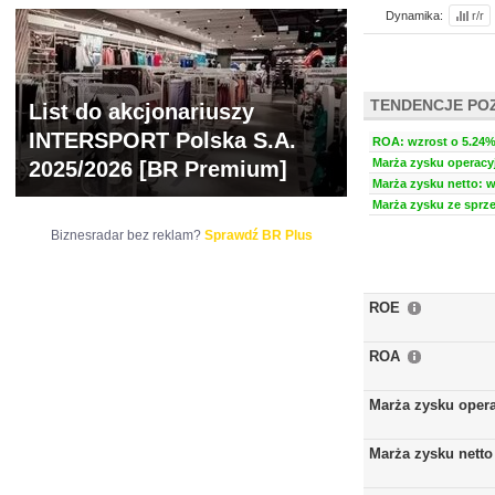
Dynamika:
r/r
TENDENCJE PO
List do akcjonariuszy
INTERSPORT Polska S.A.
ROA: wzrost o 5.24% 
Marża zysku operacyj
2025/2026 [BR Premium]
Marża zysku netto: w
Marża zysku ze sprze
Biznesradar bez reklam?
Sprawdź BR Plus
ROE
ROA
Marża zysku oper
Marża zysku netto