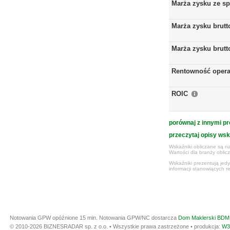
Marża zysku ze s
Marża zysku brutt
Marża zysku brutt
Rentowność opera
ROIC
porównaj z innymi pr
przeczytaj opisy ws
Wskaźniki obliczane są na
Wartości dla branży obli
Wskaźniki prezentują jed
informacji stanowiących r
Notowania GPW opóźnione 15 min.
Notowania GPW/NC dostarcza
Dom Maklerski BDM 
© 2010-2026 BIZNESRADAR sp. z o.o. • Wszystkie prawa zastrzeżone • produkcja:
W3