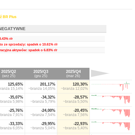
ź BR Plus
NEGATYWNE
.43% r/r
to ze sprzedaży: spadek o 10.61% r/r
acyjna aktywów: spadek o 6.83% r/r
2025/Q2
2025/Q3
2025/Q4
(wrz 25)
(gru 25)
(mar 26)
125,65%
201,17%
120,30%
branża
15,14%
~branża
14,05%
~branża
12,02%
-35,07%
-34,32%
-28,57%
~branża
5,98%
~branża
5,79%
~branża
5,50%
-25,76%
-24,00%
-20,45%
~branża
7,91%
~branża
7,54%
~branża
7,56%
-33,33%
-29,95%
-22,93%
~branża
6,05%
~branża
5,04%
~branża
5,40%