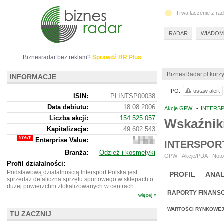
Trwa łączenie z ra
RADAR
WIADOM
Biznesradar bez reklam?
Sprawdź BR Plus
BiznesRadar.pl korzy
INFORMACJE
IPO:
ustaw alert
ISIN:
PLINTSP00038
Data debiutu:
18.08.2006
Akcje GPW
•
INTERSP
Liczba akcji:
154 525 057
Wskaźnik
Kapitalizacja:
49 602 543
Enterprise Value:
94
INTERSPOR
952
Branża:
Odzież i kosmetyki
543
GPW - Akcje/PDA - Noto
Profil działalności:
Podstawową działalnością Intersport Polska jest
PROFIL
ANAL
sprzedaż detaliczna sprzętu sportowego w sklepach o
dużej powierzchni zlokalizowanych w centrach...
RAPORTY FINANS
więcej »
WARTOŚCI RYNKOWE
TU ZACZNIJ