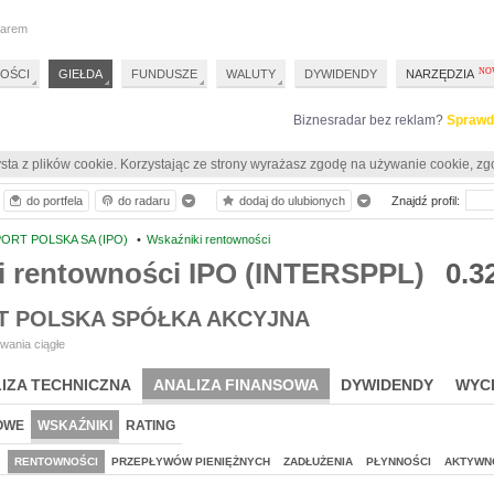
darem
OŚCI
GIEŁDA
FUNDUSZE
WALUTY
DYWIDENDY
NARZĘDZIA
Biznesradar bez reklam?
Sprawd
sta z plików cookie. Korzystając ze strony wyrażasz zgodę na używanie cookie, zg
do portfela
do radaru
dodaj do ulubionych
Znajdź profil:
ORT POLSKA SA (IPO)
•
Wskaźniki rentowności
i rentowności IPO (INTERSPPL)
0.3
T POLSKA SPÓŁKA AKCYJNA
wania ciągłe
IZA TECHNICZNA
ANALIZA FINANSOWA
DYWIDENDY
WYC
OWE
WSKAŹNIKI
RATING
J
RENTOWNOŚCI
PRZEPŁYWÓW PIENIĘŻNYCH
ZADŁUŻENIA
PŁYNNOŚCI
AKTYWN