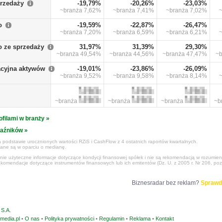
przedaży
-19,79%
-20,26%
-23,03%
~branża
7,62%
~branża
7,41%
~branża
7,02%
o
-19,59%
-22,87%
-26,47%
~branża
7,20%
~branża
6,59%
~branża
6,21%
o ze sprzedaży
31,97%
31,39%
29,30%
~branża
49,54%
~branża
44,56%
~branża
47,47%
~
cyjna aktywów
-19,01%
-23,86%
-26,09%
~branża
9,52%
~branża
9,58%
~branża
8,14%
~branża
~branża
~branża
~b
ofilami w branży »
kaźników »
 podstawie urocznionych wartości RZiS i CashFlow z 4 ostatnich raportów kwartalnych.
czane są w oparciu o medianę.
ynie użyteczne informacje dotyczące kondycji finansowej spółek i nie są rekomendacją w rozumie
ekomendacje dotyczące instrumentów finansowych lub ich emitentów (Dz. U. z 2005 r. Nr 206, poz
Biznesradar bez reklam?
Sprawd
S.A.
media.pl
•
O nas
•
Polityka prywatności
•
Regulamin
•
Reklama
•
Kontakt