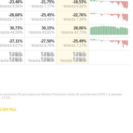
-23,48%
-21,75%
-18,53%
~branża
8,56%
~branża
7,77%
~branża
6,92%
-28,68%
-25,45%
-22,76%
~branża
7,51%
~branża
6,66%
~branża
7,34%
30,73%
30,15%
28,06%
branża
44,58%
~branża
43,81%
~branża
42,73%
-27,11%
-27,50%
-25,49%
~branża
9,07%
~branża
8,76%
~branża
7,17%
ranża
~branża
~branża
niu przepisów Rozporządzenia Ministra Finansów z dnia 19 października 2005 r. w sprawie
. 1715).
ź BR Plus