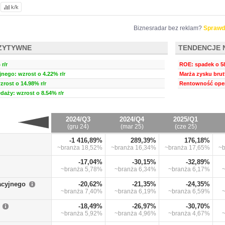
k/k
Biznesradar bez reklam?
Sprawd
ZYTYWNE
TENDENCJE 
r/r
ROE: spadek o 58
nego: wzrost o 4.22% r/r
Marża zysku brut
zrost o 14.98% r/r
Rentowność oper
daży: wzrost o 8.54% r/r
2024/Q3
2024/Q4
2025/Q1
(gru 24)
(mar 25)
(cze 25)
-1 416,89%
289,39%
176,18%
~branża
18,52%
~branża
16,34%
~branża
17,65%
~
-17,04%
-30,15%
-32,89%
~branża
5,78%
~branża
6,34%
~branża
6,17%
acyjnego
-20,62%
-21,35%
-24,35%
~branża
7,40%
~branża
6,19%
~branża
6,59%
-18,49%
-26,97%
-30,70%
~branża
5,92%
~branża
4,96%
~branża
4,67%