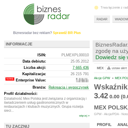
Trwa łączenie z ra
RADAR
WIADOM
Biznesradar bez reklam?
Sprawdź BR Plus
INFORMACJE
BiznesRadar.
zgodę na uży
ISIN:
PLMEXPL00010
Dowiedz się 
Data debiutu:
25.05.2012
Liczba akcji:
7 665 436
MEX:
ustaw alert
Kapitalizacja:
26 215 791
Akcje GPW
•
MEX POL
Enterprise Value:
78
526
Wskaźnik
Branża:
Rekreacja i wypoczynek
791
Profil działalności:
3.42
0.00
(0
Działalność Mex Polska jest związana z organizacją i
świadczeniem usług gastronomicznych w
MEX POLSK
restauracjach i klubach muzycznych. Grupa rozwija
sieci...
GPW - Akcje/PDA - Noto
więcej »
PROFIL
ANAL
TU ZACZNIJ