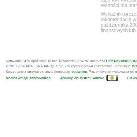
Wartości dla bra
Wskaźniki prezen
rekomendacją w 
października 20
finansowych lub 
Notowania GPW opóźnione 15 min.
Notowania GPW/NC dostarcza
Dom Maklerski BDM 
© 2010-2026 BIZNESRADAR sp. z o.o. • Wszystkie prawa zastrzeżone • produkcja:
W3
Korzystanie z serwisu oznacza akceptację
regulaminu
. Prezentowanie kwotowania nie m
Mobilna wersja BiznesRadar.pl
Aplikacja dla systemu Android
Dla wła