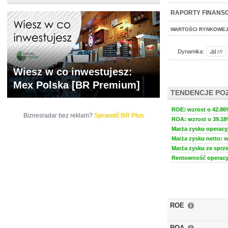
NOWE
BR LAB
RAPORTY FINANS
WARTOŚCI RYNKOWE
Dynamika:
r/r
Wiesz w co inwestujesz:
Mex Polska [BR Premium]
TENDENCJE PO
ROE: wzrost o 42.86%
Biznesradar bez reklam?
Sprawdź BR Plus
ROA: wzrost o 39.18%
Marża zysku operacyj
Marża zysku netto: w
Marża zysku ze sprze
Rentowność operacyj
ROE
ROA