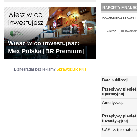
NOWE
BR LAB
RAPORTY FINANS
RACHUNEK ZYSKÓW I 
Okres:
kwartal
Wiesz w co inwestujesz:
Mex Polska [BR Premium]
Biznesradar bez reklam?
Sprawdź BR Plus
Data publikacji
Przepływy pienięż
operacyjnej
Amortyzacja
Przepływy pienięż
inwestycyjnej
CAPEX (niematerial