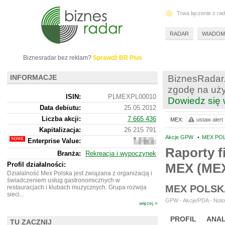
Trwa łączenie z ra
RADAR
WIADOM
Biznesradar bez reklam?
Sprawdź BR Plus
INFORMACJE
BiznesRadar.
zgodę na uży
ISIN:
PLMEXPL00010
Dowiedz się 
Data debiutu:
25.05.2012
Liczba akcji:
7 665 436
MEX:
ustaw alert
Kapitalizacja:
26 215 791
Akcje GPW
•
MEX POL
Enterprise Value:
78
526
Raporty f
Branża:
Rekreacja i wypoczynek
791
Profil działalności:
MEX (ME
Działalność Mex Polska jest związana z organizacją i
świadczeniem usług gastronomicznych w
MEX POLSK
restauracjach i klubach muzycznych. Grupa rozwija
sieci...
GPW - Akcje/PDA - Noto
więcej »
PROFIL
ANAL
TU ZACZNIJ