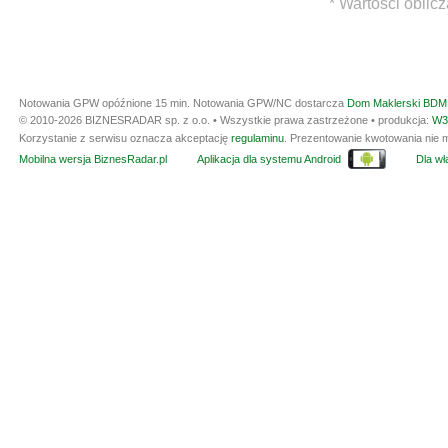
* Wartości oblic
Notowania GPW opóźnione 15 min.
Notowania GPW/NC dostarcza
Dom Maklerski BDM 
© 2010-2026 BIZNESRADAR sp. z o.o. • Wszystkie prawa zastrzeżone • produkcja:
W3
Korzystanie z serwisu oznacza akceptację
regulaminu
. Prezentowanie kwotowania nie m
Mobilna wersja BiznesRadar.pl
Aplikacja dla systemu Android
Dla wła