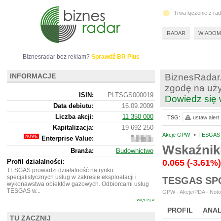
Trwa łączenie z ra
RADAR
WIADOM
Biznesradar bez reklam?
Sprawdź BR Plus
INFORMACJE
BiznesRadar.
zgodę na uży
ISIN:
PLTSGS000019
Dowiedz się 
Data debiutu:
16.09.2009
Liczba akcji:
11 350 000
TSG:
ustaw alert
Kapitalizacja:
19 692 250
Akcje GPW
•
TESGAS 
Enterprise Value:
20
154
Wskaźnik
Branża:
Budownictwo
250
Profil działalności:
0.065
(-3.61%)
TESGAS prowadzi działalność na rynku
specjalistycznych usług w zakresie eksploatacji i
TESGAS SP
wykonawstwa obiektów gazowych. Odbiorcami usług
TESGAS w...
GPW - Akcje/PDA - Noto
więcej »
PROFIL
ANAL
TU ZACZNIJ