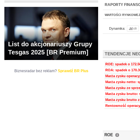
NOWE
BR LAB
RAPORTY FINANS
WARTOŚCI RYNKOWE
Dynamika:
r/r
List do akcjonariuszy Grupy
Tesgas 2025 [BR Premium]
TENDENCJE NE
ROE: spadek o 172.5
ROA: spadek o 170.3
Biznesradar bez reklam?
Sprawdź BR Plus
Marża zysku operacyj
Marża zysku netto: s
Marża zysku ze sprze
Marża zysku brutto: 
Marża zysku brutto z
Rentowność operacyj
ROE