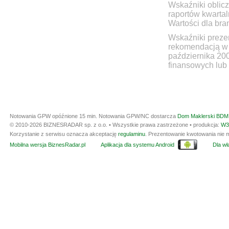
Wskaźniki oblicz
raportów kwartal
Wartości dla bra
Wskaźniki prezen
rekomendacją w 
października 20
finansowych lub 
Notowania GPW opóźnione 15 min.
Notowania GPW/NC dostarcza
Dom Maklerski BDM 
© 2010-2026 BIZNESRADAR sp. z o.o. • Wszystkie prawa zastrzeżone • produkcja:
W3
Korzystanie z serwisu oznacza akceptację
regulaminu
. Prezentowanie kwotowania nie m
Mobilna wersja BiznesRadar.pl
Aplikacja dla systemu Android
Dla wła