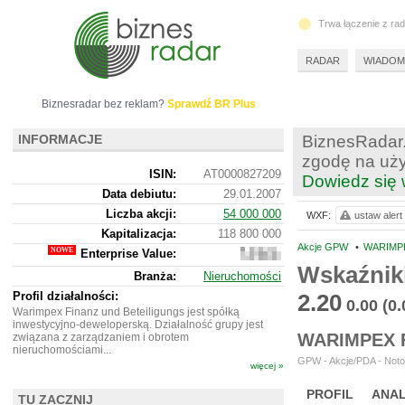
Trwa łączenie z ra
RADAR
WIADOM
Biznesradar bez reklam?
Sprawdź BR Plus
INFORMACJE
BiznesRadar.
zgodę na uży
ISIN:
AT0000827209
Dowiedz się 
Data debiutu:
29.01.2007
Liczba akcji:
54 000 000
WXF:
ustaw alert
Kapitalizacja:
118 800 000
Akcje GPW
•
WARIMPE
Enterprise Value:
743
983
Wskaźnik
Branża:
Nieruchomości
877
Profil działalności:
2.20
0.00
(0
Warimpex Finanz und Beteiligungs jest spółką
inwestycyjno-deweloperską. Działalność grupy jest
WARIMPEX 
związana z zarządzaniem i obrotem
nieruchomościami...
GPW - Akcje/PDA - Noto
więcej »
PROFIL
ANAL
TU ZACZNIJ