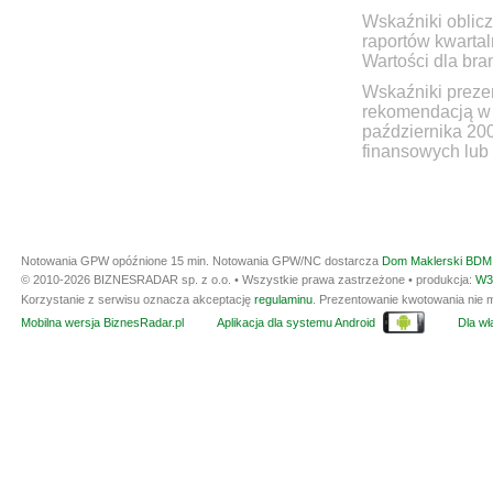
Wskaźniki oblicz
raportów kwartal
Wartości dla bra
Wskaźniki prezen
rekomendacją w 
października 20
finansowych lub 
Notowania GPW opóźnione 15 min.
Notowania GPW/NC dostarcza
Dom Maklerski BDM 
© 2010-2026 BIZNESRADAR sp. z o.o. • Wszystkie prawa zastrzeżone • produkcja:
W3
Korzystanie z serwisu oznacza akceptację
regulaminu
. Prezentowanie kwotowania nie m
Mobilna wersja BiznesRadar.pl
Aplikacja dla systemu Android
Dla wła