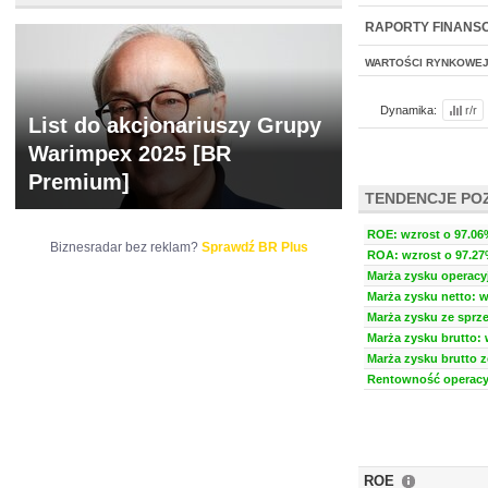
WYCENA
BR 
RAPORTY FINANS
WARTOŚCI RYNKOWE
Dynamika:
r/r
List do akcjonariuszy Grupy
Warimpex 2025 [BR
Premium]
TENDENCJE PO
ROE: wzrost o 97.06%
Biznesradar bez reklam?
Sprawdź BR Plus
ROA: wzrost o 97.27%
Marża zysku operacyj
Marża zysku netto: w
Marża zysku ze sprze
Marża zysku brutto: 
Marża zysku brutto z
Rentowność operacyj
ROE