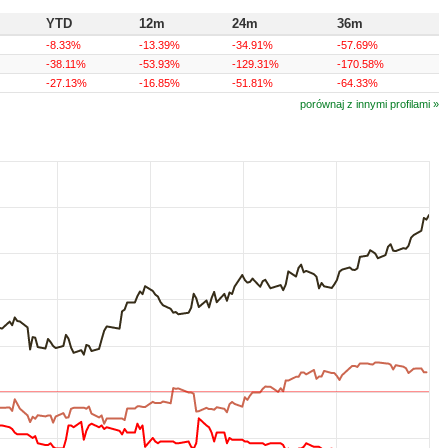
YTD
12m
24m
36m
-8.33%
-13.39%
-34.91%
-57.69%
-38.11%
-53.93%
-129.31%
-170.58%
-27.13%
-16.85%
-51.81%
-64.33%
porównaj z innymi profilami »