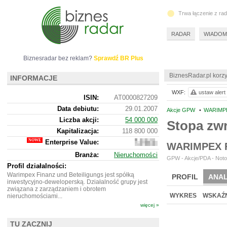
Trwa łączenie z ra
RADAR
WIADOM
Biznesradar bez reklam?
Sprawdź BR Plus
BiznesRadar.pl korzy
INFORMACJE
WXF:
ustaw alert
ISIN:
AT0000827209
Data debiutu:
29.01.2007
Akcje GPW
•
WARIMPE
Liczba akcji:
54 000 000
Stopa zw
Kapitalizacja:
118 800 000
Enterprise Value:
743
WARIMPEX 
983
Branża:
Nieruchomości
877
GPW - Akcje/PDA - Noto
Profil działalności:
Warimpex Finanz und Beteiligungs jest spółką
PROFIL
ANAL
inwestycyjno-deweloperską. Działalność grupy jest
związana z zarządzaniem i obrotem
WYKRES
WSKAŹN
nieruchomościami...
więcej »
TU ZACZNIJ