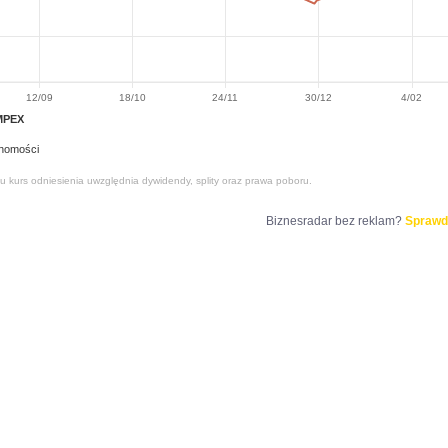
12/09
18/10
24/11
30/12
4/02
MPEX
homości
tu kurs odniesienia uwzględnia dywidendy, splity oraz prawa poboru.
Biznesradar bez reklam?
Sprawd