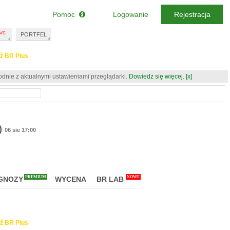
Pomoc
Logowanie
Rejestracja
PORTFEL
ź BR Plus
odnie z aktualnymi ustawieniami przeglądarki.
Dowiedz się więcej.
[x]
)
06 sie 17:00
PREMIUM
NOWE
GNOZY
WYCENA
BR LAB
ź BR Plus