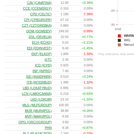
CAV (CAVATINA)
12.90
+0.39%
CCE (CCENERGY)
0.316
0.00%
-20
CPD (CELTIC)
1.190
-7.39%
CPI (CPIEUROPE)
67.10
0.00%
-30
CZT (CZTOREBKA)
0.860
0.00%
6/08
DOM (DOMDEV)
249.50
-0.99%
WARI
DVL (DEVELIA)
10.50
+0.77%
WIG
ECH (ECHO)
5.02
+1.21%
Nieruc
EDI (EDINVEST)
8.40
+1.45%
EKP (ELKOP)
1.905
-1.30%
Przy obliczaniu stóp zwro
GTC
2.30
0.00%
ICD (ICPD)
0.925
0.00%
INP (INPRO)
7.40
0.00%
ISD (INSIDPARK)
0.510
+3.24%
ITB (INTERBUD)
1.490
-1.32%
LBD (LOKATYBUD)
0.895
0.00%
LCN (LABOCANNA)
0.216
+0.93%
LKD (LOKUM)
23.10
+1.32%
MLG (MLPGROUP)
105.00
0.00%
MUR (MURAPOL)
38.90
+0.26%
MVP (MARVIPOL)
8.50
0.00%
OPG (ORCOGROUP)
3.60
0.00%
PHN
9.28
+0.87%
PLZ (PLAZACNTR)
1.240
-0.32%