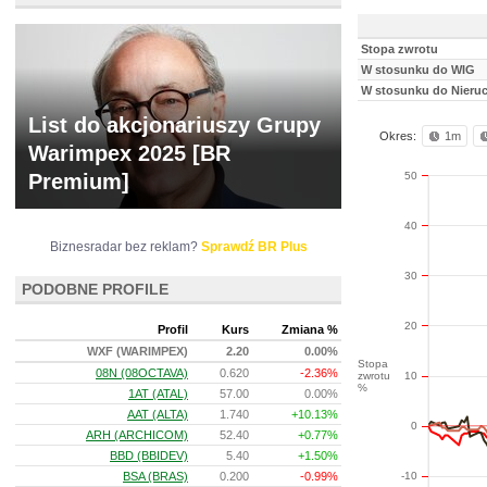
Stopa zwrotu
W stosunku do WIG
W stosunku do Nieru
List do akcjonariuszy Grupy
Okres:
1m
Warimpex 2025 [BR
50
Premium]
40
Biznesradar bez reklam?
Sprawdź BR Plus
30
PODOBNE PROFILE
20
Profil
Kurs
Zmiana %
WXF (WARIMPEX)
2.20
0.00%
Stopa
08N (08OCTAVA)
0.620
-2.36%
zwrotu
10
%
1AT (ATAL)
57.00
0.00%
AAT (ALTA)
1.740
+10.13%
0
ARH (ARCHICOM)
52.40
+0.77%
BBD (BBIDEV)
5.40
+1.50%
BSA (BRAS)
0.200
-0.99%
-10