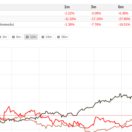
1m
3m
6m
-2.22%
-3.08%
-6.38%
-11.16%
-17.15%
-27.80%
chomości
-1.38%
-7.76%
-19.51%
3m
6m
12m
24m
36m