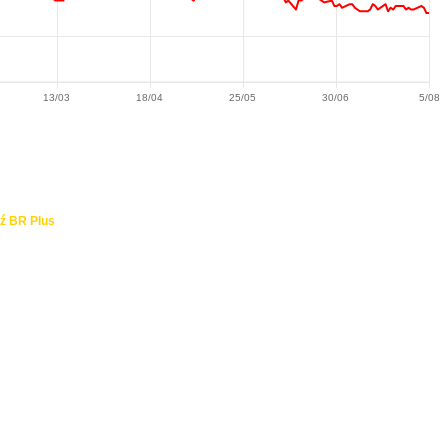
13/03
18/04
25/05
30/06
5/08
ź BR Plus