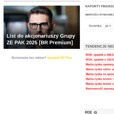
WYCENA
BR 
RAPORTY FINANS
WARTOŚCI RYNKOWE
Dynamika:
r/r
List do akcjonariuszy Grupy
ZE PAK 2025 [BR Premium]
TENDENCJE NE
ROE: spadek o 168.5
Biznesradar bez reklam?
Sprawdź BR Plus
ROA: spadek o 152.0
Marża zysku operacyj
Marża zysku netto: s
Marża zysku ze sprze
Marża zysku brutto: 
Marża zysku brutto z
Rentowność operacyj
ROE