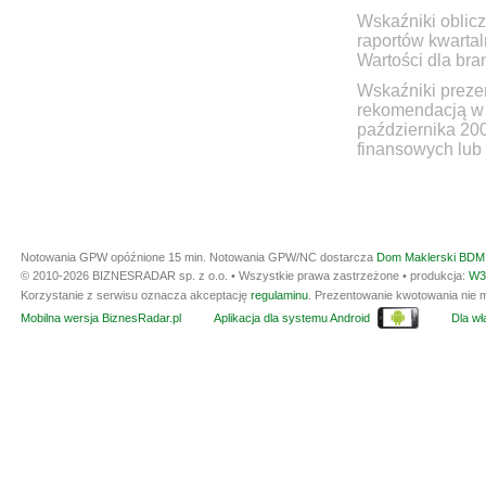
Wskaźniki oblicz
raportów kwartal
Wartości dla bra
Wskaźniki prezen
rekomendacją w 
października 20
finansowych lub 
Notowania GPW opóźnione 15 min.
Notowania GPW/NC dostarcza
Dom Maklerski BDM 
© 2010-2026 BIZNESRADAR sp. z o.o. • Wszystkie prawa zastrzeżone • produkcja:
W3
Korzystanie z serwisu oznacza akceptację
regulaminu
. Prezentowanie kwotowania nie m
Mobilna wersja BiznesRadar.pl
Aplikacja dla systemu Android
Dla wła