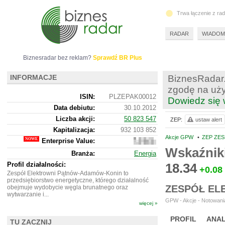
Trwa łączenie z ra
RADAR
WIADOM
Biznesradar bez reklam?
Sprawdź BR Plus
INFORMACJE
BiznesRadar.
zgodę na uży
ISIN:
PLZEPAK00012
Dowiedz się 
Data debiutu:
30.10.2012
Liczba akcji:
50 823 547
ZEP:
ustaw alert
Kapitalizacja:
932 103 852
Akcje GPW
•
ZEP ZE
Enterprise Value:
1
520
Wskaźnik
Branża:
Energia
446
852
Profil działalności:
18.34
+0.08
Zespół Elektrowni Pątnów-Adamów-Konin to
przedsiębiorstwo energetyczne, którego działalność
ZESPÓŁ EL
obejmuje wydobycie węgla brunatnego oraz
wytwarzanie i...
GPW - Akcje - Notowania
więcej »
PROFIL
ANAL
TU ZACZNIJ