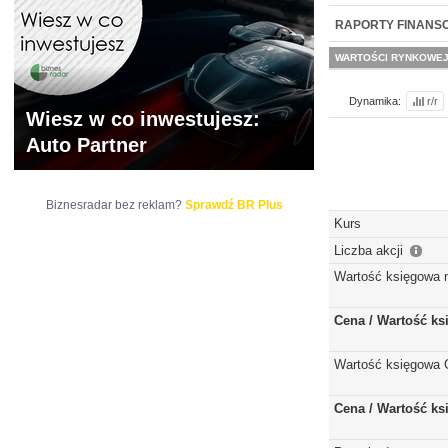
WYCENA
BR 
RAPORTY FINANS
WARTOŚCI RYNKOWE
Dynamika:
r/r
Wiesz w co inwestujesz:
Auto Partner
Biznesradar bez reklam?
Sprawdź BR Plus
Kurs
Liczba akcji
Wartość księgowa 
Cena / Wartość k
Wartość księgowa 
Cena / Wartość k