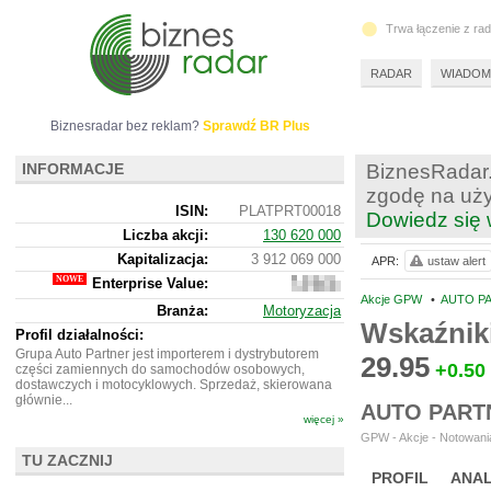
Trwa łączenie z ra
RADAR
WIADOM
Biznesradar bez reklam?
Sprawdź BR Plus
INFORMACJE
BiznesRadar.
zgodę na uży
ISIN:
PLATPRT00018
Dowiedz się 
Liczba akcji:
130 620 000
Kapitalizacja:
3 912 069 000
APR:
ustaw alert
Enterprise Value:
4
362
Akcje GPW
•
AUTO PA
Branża:
Motoryzacja
091
Wskaźnik
000
Profil działalności:
Grupa Auto Partner jest importerem i dystrybutorem
29.95
+0.50
części zamiennych do samochodów osobowych,
dostawczych i motocyklowych. Sprzedaż, skierowana
głównie...
AUTO PART
więcej »
GPW - Akcje - Notowania
TU ZACZNIJ
PROFIL
ANAL