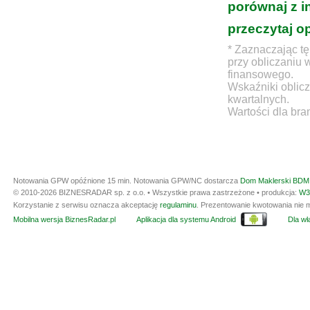
porównaj z i
przeczytaj o
* Zaznaczając tę
przy obliczaniu 
finansowego.
Wskaźniki oblicz
kwartalnych.
Wartości dla bra
Notowania GPW opóźnione 15 min.
Notowania GPW/NC dostarcza
Dom Maklerski BDM 
© 2010-2026 BIZNESRADAR sp. z o.o. • Wszystkie prawa zastrzeżone • produkcja:
W3
Korzystanie z serwisu oznacza akceptację
regulaminu
. Prezentowanie kwotowania nie m
Mobilna wersja BiznesRadar.pl
Aplikacja dla systemu Android
Dla wła