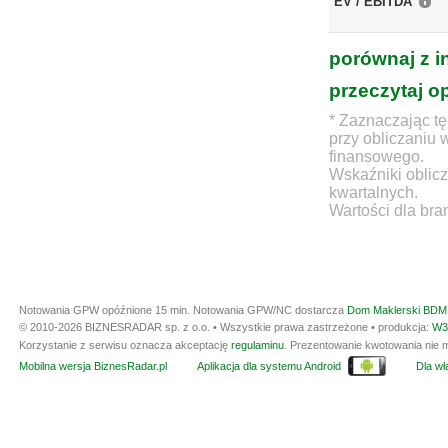
EV / EBITDA
porównaj z i
przeczytaj o
* Zaznaczając tę
przy obliczaniu 
finansowego.
Wskaźniki oblicz
kwartalnych.
Wartości dla bra
Notowania GPW opóźnione 15 min.
Notowania GPW/NC dostarcza
Dom Maklerski BDM 
© 2010-2026 BIZNESRADAR sp. z o.o. • Wszystkie prawa zastrzeżone • produkcja:
W3
Korzystanie z serwisu oznacza akceptację
regulaminu
. Prezentowanie kwotowania nie m
Mobilna wersja BiznesRadar.pl
Aplikacja dla systemu Android
Dla wła