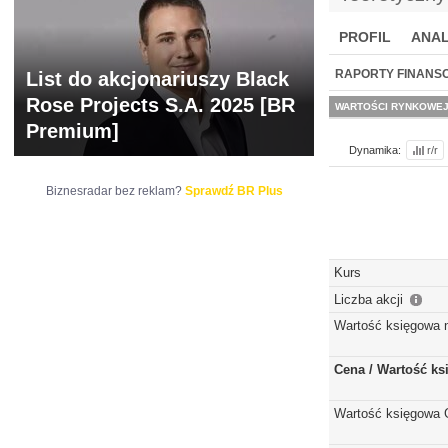
PROFIL
ANAL
NOWE
BR LAB
RAPORTY FINANS
List do akcjonariuszy Black
Rose Projects S.A. 2025 [BR
WARTOŚCI RYNKOWE
Premium]
Dynamika:
r/r
Biznesradar bez reklam?
Sprawdź BR Plus
Kurs
Liczba akcji
Wartość księgowa 
Cena / Wartość k
Wartość księgowa 