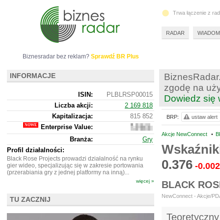
Trwa łączenie z ra
RADAR
WIADOM
Biznesradar bez reklam?
Sprawdź BR Plus
INFORMACJE
BiznesRadar.
zgodę na uży
ISIN:
PLBLRSP00015
Dowiedz się 
Liczba akcji:
2 169 818
Kapitalizacja:
815 852
BRP:
ustaw alert
Enterprise Value:
811
852
Akcje NewConnect
•
B
Branża:
Gry
Wskaźnik
Profil działalności:
Black Rose Projects prowadzi działalność na rynku
0.376
-0.002
gier wideo, specjalizując się w zakresie portowania
(przerabiania gry z jednej platformy na inną)...
więcej »
BLACK ROS
NewConnect - Akcje/PDA 
TU ZACZNIJ
Teoretyczny