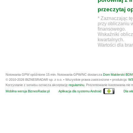
przeczytaj o
* Zaznaczając tę
przy obliczaniu 
finansowego.
Wskaźniki oblicz
kwartalnych.
Wartości dla bra
Notowania GPW opóźnione 15 min.
Notowania GPW/NC dostarcza
Dom Maklerski BDM 
© 2010-2026 BIZNESRADAR sp. z o.o. • Wszystkie prawa zastrzeżone • produkcja:
W3
Korzystanie z serwisu oznacza akceptację
regulaminu
. Prezentowanie kwotowania nie m
Mobilna wersja BiznesRadar.pl
Aplikacja dla systemu Android
Dla wła