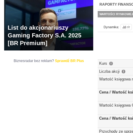
NOWE
BR LAB
RAPORTY FINANS
WARTOŚCI RYNKOWE
List do akcjonariuszy
Dynamika:
r/r
Gaming Factory S.A. 2025
[BR Premium]
Biznesradar bez reklam?
Sprawdź BR Plus
Kurs
Liczba akcji
Wartość księgowa 
Cena / Wartość k
Wartość księgowa 
Cena / Wartość k
Przychody ze sprz