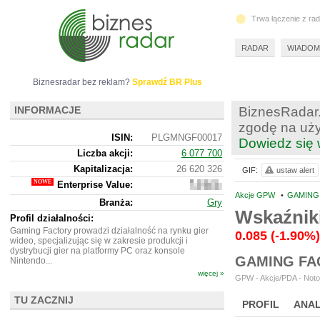
Trwa łączenie z ra
RADAR
WIADOM
Biznesradar bez reklam?
Sprawdź BR Plus
INFORMACJE
BiznesRadar.
zgodę na uży
ISIN:
PLGMNGF00017
Dowiedz się 
Liczba akcji:
6 077 700
Kapitalizacja:
26 620 326
GIF:
ustaw alert
Enterprise Value:
24
563
Akcje GPW
•
GAMING 
Branża:
Gry
326
Wskaźnik
Profil działalności:
Gaming Factory prowadzi działalność na rynku gier
0.085
(-1.90%)
wideo, specjalizując się w zakresie produkcji i
dystrybucji gier na platformy PC oraz konsole
GAMING FA
Nintendo...
więcej »
GPW - Akcje/PDA - Noto
TU ZACZNIJ
PROFIL
ANAL