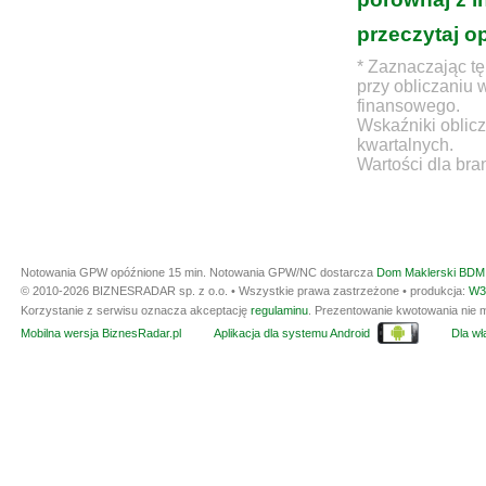
przeczytaj o
* Zaznaczając tę
przy obliczaniu 
finansowego.
Wskaźniki oblicz
kwartalnych.
Wartości dla bra
Notowania GPW opóźnione 15 min.
Notowania GPW/NC dostarcza
Dom Maklerski BDM 
© 2010-2026 BIZNESRADAR sp. z o.o. • Wszystkie prawa zastrzeżone • produkcja:
W3
Korzystanie z serwisu oznacza akceptację
regulaminu
. Prezentowanie kwotowania nie m
Mobilna wersja BiznesRadar.pl
Aplikacja dla systemu Android
Dla wła