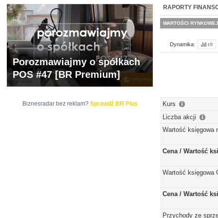
WYCENA
BR 
RAPORTY FINANS
WARTOŚCI RYNKOWE
Dynamika:
r/r
Porozmawiajmy o spółkach
POS #47 [BR Premium]
Biznesradar bez reklam?
Sprawdź BR Plus
Kurs
Liczba akcji
Wartość księgowa 
Cena / Wartość k
Wartość księgowa 
Cena / Wartość k
Przychody ze sprz