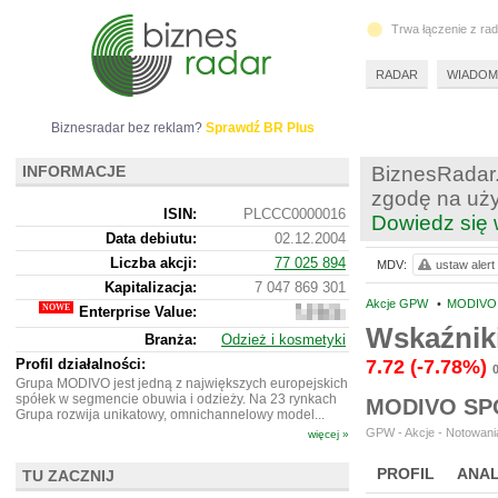
Trwa łączenie z ra
RADAR
WIADOM
Biznesradar bez reklam?
Sprawdź BR Plus
INFORMACJE
BiznesRadar.
zgodę na uży
ISIN:
PLCCC0000016
Dowiedz się 
Data debiutu:
02.12.2004
Liczba akcji:
77 025 894
MDV:
ustaw alert
Kapitalizacja:
7 047 869 301
Akcje GPW
•
MODIVO 
Enterprise Value:
11
295
Wskaźnik
Branża:
Odzież i kosmetyki
869
301
Profil działalności:
7.72
(-7.78%)
Grupa MODIVO jest jedną z największych europejskich
spółek w segmencie obuwia i odzieży. Na 23 rynkach
MODIVO SP
Grupa rozwija unikatowy, omnichannelowy model...
GPW - Akcje - Notowania
więcej »
PROFIL
ANAL
TU ZACZNIJ