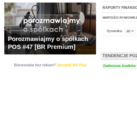
WYCENA
BR 
RAPORTY FINANS
WARTOŚCI RYNKOWE
Dynamika:
r/r
Porozmawiajmy o spółkach
POS #47 [BR Premium]
TENDENCJE PO
Biznesradar bez reklam?
Sprawdź BR Plus
Zadłużenie środków t