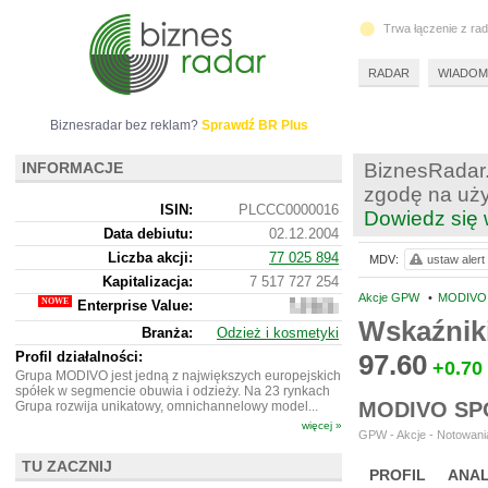
Trwa łączenie z ra
RADAR
WIADOM
Biznesradar bez reklam?
Sprawdź BR Plus
INFORMACJE
BiznesRadar.
zgodę na uży
ISIN:
PLCCC0000016
Dowiedz się 
Data debiutu:
02.12.2004
Liczba akcji:
77 025 894
MDV:
ustaw alert
Kapitalizacja:
7 517 727 254
Akcje GPW
•
MODIVO 
Enterprise Value:
11
765
Wskaźnik
Branża:
Odzież i kosmetyki
727
254
Profil działalności:
97.60
+0.70
Grupa MODIVO jest jedną z największych europejskich
spółek w segmencie obuwia i odzieży. Na 23 rynkach
MODIVO SP
Grupa rozwija unikatowy, omnichannelowy model...
więcej »
GPW - Akcje - Notowania
TU ZACZNIJ
PROFIL
ANAL