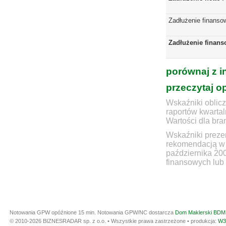
Zadłużenie finanso
Zadłużenie finans
porównaj z i
przeczytaj o
Wskaźniki oblicz
raportów kwartal
Wartości dla bra
Wskaźniki prezen
rekomendacją w 
października 20
finansowych lub 
Notowania GPW opóźnione 15 min.
Notowania GPW/NC dostarcza
Dom Maklerski BDM 
© 2010-2026 BIZNESRADAR sp. z o.o. • Wszystkie prawa zastrzeżone • produkcja:
W3