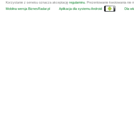
Korzystanie z serwisu oznacza akceptację
regulaminu
. Prezentowanie kwotowania nie m
Mobilna wersja BiznesRadar.pl
Aplikacja dla systemu Android
Dla wła