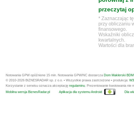
przeczytaj o
* Zaznaczając tę
przy obliczaniu 
finansowego.
Wskaźniki oblicz
kwartalnych.
Wartości dla bra
Notowania GPW opóźnione 15 min.
Notowania GPW/NC dostarcza
Dom Maklerski BDM 
© 2010-2026 BIZNESRADAR sp. z o.o. • Wszystkie prawa zastrzeżone • produkcja:
W3
Korzystanie z serwisu oznacza akceptację
regulaminu
. Prezentowanie kwotowania nie m
Mobilna wersja BiznesRadar.pl
Aplikacja dla systemu Android
Dla wła