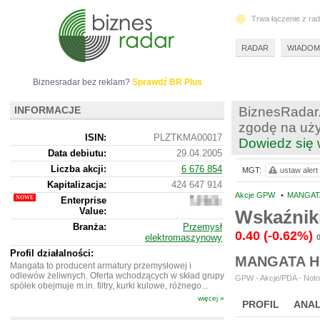
Trwa łączenie z ra
RADAR
WIADOM
Biznesradar bez reklam?
Sprawdź BR Plus
INFORMACJE
BiznesRadar.
zgodę na uży
ISIN:
PLZTKMA00017
Dowiedz się 
Data debiutu:
29.04.2005
Liczba akcji:
6 676 854
MGT:
ustaw alert
Kapitalizacja:
424 647 914
Akcje GPW
•
MANGATA
Enterprise
572
Value:
961
Wskaźnik
914
Branża:
Przemysł
0.40
(-0.62%)
elektromaszynowy
Profil działalności:
MANGATA H
Mangata to producent armatury przemysłowej i
odlewów żeliwnych. Oferta wchodzących w skład grupy
GPW - Akcje/PDA - Noto
spółek obejmuje m.in. filtry, kurki kulowe, różnego...
więcej »
PROFIL
ANAL