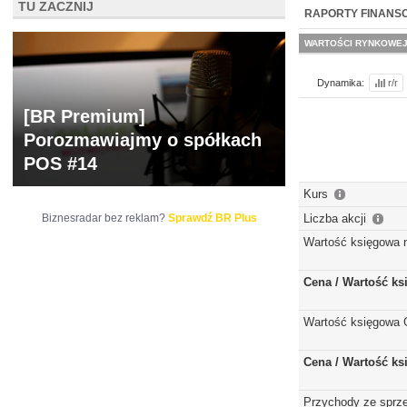
TU ZACZNIJ
WYCENA
BR 
RAPORTY FINANS
WARTOŚCI RYNKOWE
Dynamika:
r/r
[BR Premium]
Porozmawiajmy o spółkach
POS #14
Kurs
Biznesradar bez reklam?
Sprawdź BR Plus
Liczba akcji
Wartość księgowa 
Cena / Wartość k
Wartość księgowa 
Cena / Wartość k
Przychody ze sprz