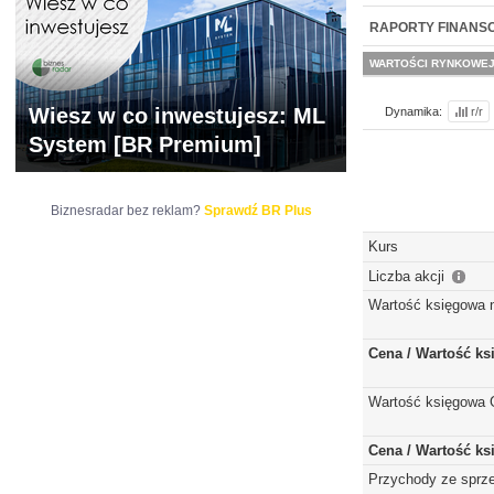
NOWE
BR LAB
RAPORTY FINANS
WARTOŚCI RYNKOWE
Wiesz w co inwestujesz: ML
Dynamika:
r/r
System [BR Premium]
Biznesradar bez reklam?
Sprawdź BR Plus
Kurs
Liczba akcji
Wartość księgowa 
Cena / Wartość k
Wartość księgowa 
Cena / Wartość k
Przychody ze sprz