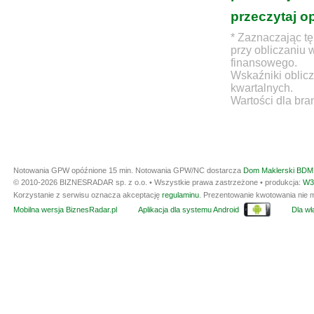
przeczytaj o
* Zaznaczając tę
przy obliczaniu 
finansowego.
Wskaźniki oblicz
kwartalnych.
Wartości dla bra
Notowania GPW opóźnione 15 min.
Notowania GPW/NC dostarcza
Dom Maklerski BDM 
© 2010-2026 BIZNESRADAR sp. z o.o. • Wszystkie prawa zastrzeżone • produkcja:
W3
Korzystanie z serwisu oznacza akceptację
regulaminu
. Prezentowanie kwotowania nie m
Mobilna wersja BiznesRadar.pl
Aplikacja dla systemu Android
Dla wła