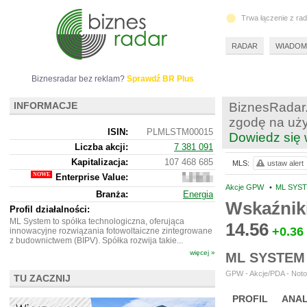
Trwa łączenie z ra
RADAR
WIADOM
Biznesradar bez reklam?
Sprawdź BR Plus
INFORMACJE
BiznesRadar.
zgodę na uży
ISIN:
PLMLSTM00015
Dowiedz się 
Liczba akcji:
7 381 091
Kapitalizacja:
107 468 685
MLS:
ustaw alert
Enterprise Value:
265
438
Akcje GPW
•
ML SYST
Branża:
Energia
685
Wskaźnik
Profil działalności:
ML System to spółka technologiczna, oferująca
14.56
+0.36
innowacyjne rozwiązania fotowoltaiczne zintegrowane
z budownictwem (BIPV). Spółka rozwija takie...
więcej »
ML SYSTEM
GPW - Akcje/PDA - Noto
TU ZACZNIJ
PROFIL
ANAL