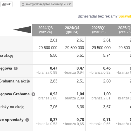
k/k
uwzględniaj tylko aktualny kurs*
Biznesradar bez reklam?
Sprawd
2024/Q3
2024/Q4
2025/Q1
2025/Q
(wrz 24)
(gru 24)
(mar 25)
(cze 25
2,61
2,61
2,61
29 500 000
29 500 000
29 500 000
29 500
na akcję
5,50
5,51
5,74
sięgowa
0,47
0,47
0,45
~branża
0,88
~branża
0,94
~branża
0,92
~branża
Grahama na akcję
2,83
2,51
2,60
sięgowa Grahama
0,92
1,04
1,00
~branża
2,86
~branża
2,89
~branża
2,61
~branża
edaży na akcję
7,06
3,36
3,67
ze sprzedaży
0,37
0,78
0,71
~branża
0,53
~branża
0,65
~branża
0,66
~branża