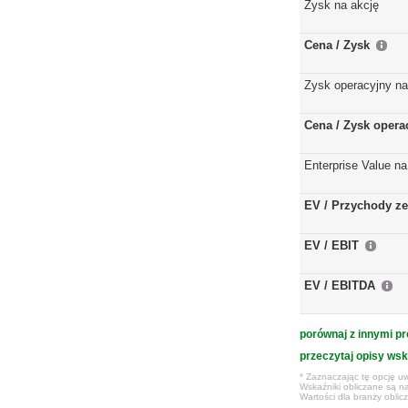
Zysk na akcję
Cena / Zysk
Zysk operacyjny na
Cena / Zysk opera
Enterprise Value na
EV / Przychody ze
EV / EBIT
EV / EBITDA
porównaj z innymi pr
przeczytaj opisy ws
* Zaznaczając tę opcję uw
Wskaźniki obliczane są na
Wartości dla branży obli