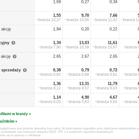
1,69
0,27
0,34
1,55
9,70
7,66
~branża
10,37
~branża
10,90
~branża
11,02
~branża
1
 akcję
1,94
0,20
0,22
cyjny
1,34
13,03
11,61
~branża
7,90
~branża
10,58
~branża
10,67
~branża
 akcję
2,65
2,67
2,65
 sprzedaży
0,38
0,79
0,72
~branża
0,82
~branża
0,88
~branża
0,81
~branża
1,36
13,31
11,79
~branża
8,12
~branża
9,57
~branża
9,03
~branża
1,14
4,90
4,67
~branża
6,03
~branża
5,83
~branża
5,64
~branża
ofilami w branży »
kaźników »
zględniany jest jedynie aktualny kurs akcji. W przeciwnym wypadku przy obliczaniu wskaźników uw
 podstawie urocznionych wartości RZiS i PP z 4 ostatnich raportów kwartalnych.
czane są w oparciu o medianę.