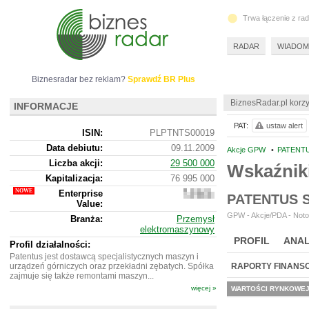
Trwa łączenie z ra
RADAR
WIADOM
Biznesradar bez reklam?
Sprawdź BR Plus
BiznesRadar.pl korzy
INFORMACJE
PAT:
ustaw alert
ISIN:
PLPTNTS00019
Data debiutu:
09.11.2009
Akcje GPW
•
PATENTU
Liczba akcji:
29 500 000
Wskaźnik
Kapitalizacja:
76 995 000
Enterprise
87
PATENTUS 
Value:
185
000
GPW - Akcje/PDA - Noto
Branża:
Przemysł
elektromaszynowy
PROFIL
ANAL
Profil działalności:
Patentus jest dostawcą specjalistycznych maszyn i
urządzeń górniczych oraz przekładni zębatych. Spółka
RAPORTY FINANS
zajmuje się także remontami maszyn...
więcej »
WARTOŚCI RYNKOWE