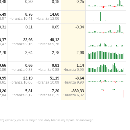
0,48
0,30
0,18
-0,25
5,49
8,76
14,60
2,07
~branża
10,41
~branża
12,06
0,31
0,11
0,05
-0,34
8,37
22,96
48,12
9,47
~branża
9,16
~branża
9,78
2,79
2,64
2,78
2,96
0,66
0,66
0,81
1,14
0,86
~branża
0,88
~branża
0,88
~branża
0,96
8,95
23,19
51,19
-8,64
9,61
~branża
10,06
~branża
10,09
~branża
9,90
4,26
5,81
7,20
-830,33
7,04
~branża
6,12
~branża
6,15
~branża
6,32
zględniany jest kurs akcji z dnia daty bilansowej raportu finansowego.