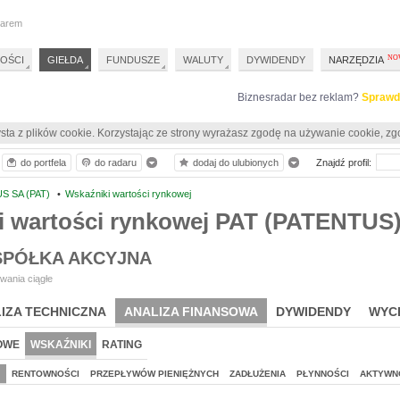
darem
OŚCI
GIEŁDA
FUNDUSZE
WALUTY
DYWIDENDY
NARZĘDZIA
Biznesradar bez reklam?
Sprawd
sta z plików cookie. Korzystając ze strony wyrażasz zgodę na używanie cookie, zg
do portfela
do radaru
dodaj do ulubionych
Znajdź profil:
S SA (PAT)
•
Wskaźniki wartości rynkowej
i wartości rynkowej PAT (PATENTUS
SPÓŁKA AKCYJNA
wania ciągłe
IZA TECHNICZNA
ANALIZA FINANSOWA
DYWIDENDY
WYC
OWE
WSKAŹNIKI
RATING
J
RENTOWNOŚCI
PRZEPŁYWÓW PIENIĘŻNYCH
ZADŁUŻENIA
PŁYNNOŚCI
AKTYWN