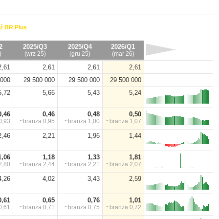
ź BR Plus
2
2025/Q3
2025/Q4
2026/Q1
)
(wrz 25)
(gru 25)
(mar 26)
2,61
2,61
2,61
2,61
 000
29 500 000
29 500 000
29 500 000
5,72
5,66
5,43
5,24
0,46
0,46
0,48
0,50
0,93
~branża
0,95
~branża
1,00
~branża
1,07
2,46
2,21
1,96
1,44
1,06
1,18
1,33
1,81
2,80
~branża
2,44
~branża
2,21
~branża
2,07
4,26
4,02
3,43
2,59
0,61
0,65
0,76
1,01
0,61
~branża
0,71
~branża
0,75
~branża
0,72