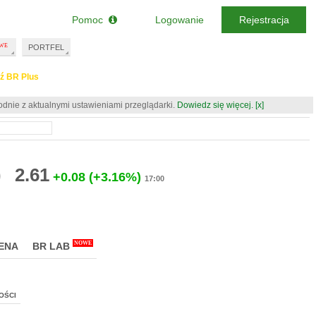
Pomoc
Logowanie
Rejestracja
PORTFEL
ź BR Plus
odnie z aktualnymi ustawieniami przeglądarki.
Dowiedz się więcej.
[x]
)
2.61
+0.08
(+3.16%)
17:00
NOWE
ENA
BR LAB
OŚCI