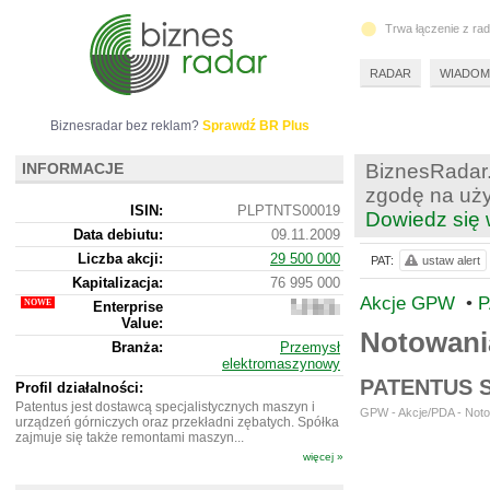
Trwa łączenie z ra
RADAR
WIADOM
Biznesradar bez reklam?
Sprawdź BR Plus
INFORMACJE
BiznesRadar.
zgodę na uży
ISIN:
PLPTNTS00019
Dowiedz się 
Data debiutu:
09.11.2009
Liczba akcji:
29 500 000
PAT:
ustaw alert
Kapitalizacja:
76 995 000
Akcje GPW
•
P
Enterprise
87
Value:
185
Notowani
000
Branża:
Przemysł
elektromaszynowy
PATENTUS 
Profil działalności:
Patentus jest dostawcą specjalistycznych maszyn i
GPW - Akcje/PDA - Noto
urządzeń górniczych oraz przekładni zębatych. Spółka
zajmuje się także remontami maszyn...
więcej »