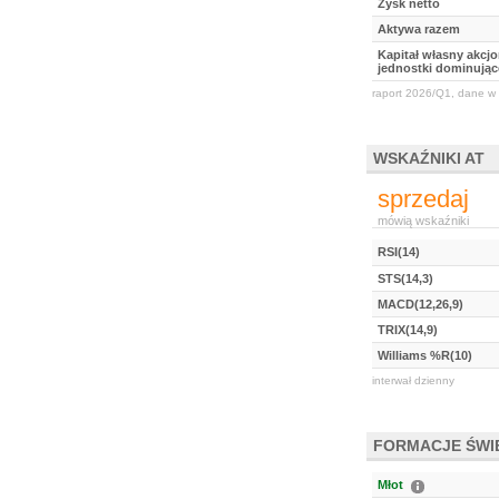
Zysk netto
Aktywa razem
Kapitał własny akcj
jednostki dominując
raport 2026/Q1, dane w 
WSKAŹNIKI AT
sprzedaj
mówią wskaźniki
RSI(14)
STS(14,3)
MACD(12,26,9)
TRIX(14,9)
Williams %R(10)
interwał dzienny
FORMACJE ŚW
Młot