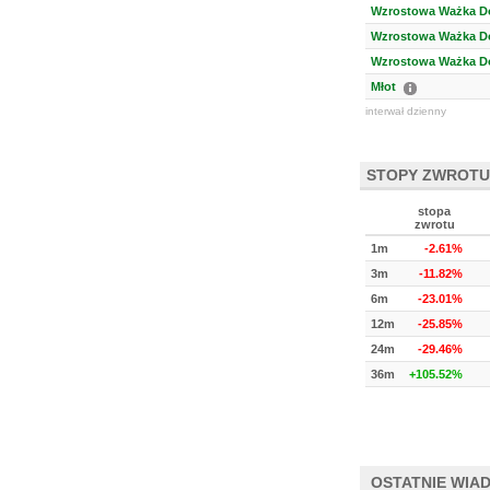
Wzrostowa Ważka Do
Wzrostowa Ważka Do
Wzrostowa Ważka Do
Młot
interwał dzienny
STOPY ZWROTU
stopa
zwrotu
1m
-2.61%
3m
-11.82%
6m
-23.01%
12m
-25.85%
24m
-29.46%
36m
+105.52%
OSTATNIE WIA