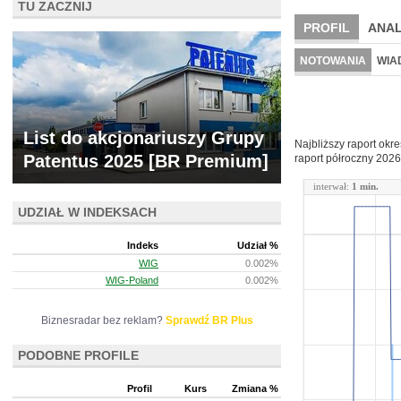
TU ZACZNIJ
PROFIL
ANAL
NOWE
BR LAB
NOTOWANIA
WIA
ARCHIWUM NOTO
List do akcjonariuszy Grupy
Najbliższy raport okr
Patentus 2025 [BR Premium]
raport półroczny
2026
interwał:
1 min.
UDZIAŁ W INDEKSACH
Indeks
Udział %
WIG
0.002%
WIG-Poland
0.002%
Biznesradar bez reklam?
Sprawdź BR Plus
PODOBNE PROFILE
Profil
Kurs
Zmiana %