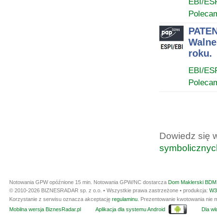
EBI/ES
Poleca
PATEN
Walne
roku.
EBI/ES
Poleca
Dowiedz się 
symbolicznyc
Notowania GPW opóźnione 15 min.
Notowania GPW/NC dostarcza
Dom Maklerski BDM 
© 2010-2026 BIZNESRADAR sp. z o.o. • Wszystkie prawa zastrzeżone • produkcja:
W3
Korzystanie z serwisu oznacza akceptację
regulaminu
. Prezentowanie kwotowania nie m
Mobilna wersja BiznesRadar.pl
Aplikacja dla systemu Android
Dla wła