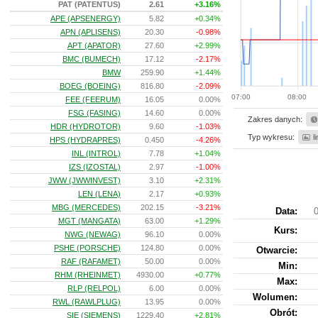
PAT (PATENTUS)
2.61
+3.16%
APE (APSENERGY)
5.82
+0.34%
APN (APLISENS)
20.30
-0.98%
APT (APATOR)
27.60
+2.99%
BMC (BUMECH)
17.12
-2.17%
BMW
259.90
+1.44%
BOEG (BOEING)
816.80
-2.09%
07:00
08:00
FEE (FEERUM)
16.05
0.00%
FSG (FASING)
14.60
0.00%
Zakres danych:
HDR (HYDROTOR)
9.60
-1.03%
Typ wykresu:
l
HPS (HYDRAPRES)
0.450
-4.26%
INL (INTROL)
7.78
+1.04%
IZS (IZOSTAL)
2.97
-1.00%
JWW (JWWINVEST)
3.10
+2.31%
LEN (LENA)
2.17
+0.93%
MBG (MERCEDES)
202.15
-3.21%
Data:
0
MGT (MANGATA)
63.00
+1.29%
Kurs
:
NWG (NEWAG)
96.10
0.00%
PSHE (PORSCHE)
124.80
0.00%
Otwarcie:
RAF (RAFAMET)
50.00
0.00%
Min:
RHM (RHEINMET)
4930.00
+0.77%
Max:
RLP (RELPOL)
6.00
0.00%
Wolumen:
RWL (RAWLPLUG)
13.95
0.00%
Obrót:
SIE (SIEMENS)
1229.40
+2.81%