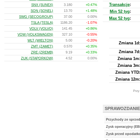
Transakcje
:
SNX (SUNEX)
3.180
+0.47%
SON (SONEL)
13.70
+1.48%
Min 52 tyg
:
SWG (SECOGROUP)
37.00
0.00%
Max 52 tyg
:
TSLA (TESLA)
1186.20
-1.07%
VOLV (VOLVO)
141.45
+0.86%
VOW (VOLKSWAGEN)
327.10
-0.55%
WLT (WIELTON)
5.00
-0.20%
Zmiana 1d
ZMT (ZAMET)
0.570
+0.35%
Zmiana 7d
ZRE (ZREMB)
9.19
+0.33%
ZUK (STAPORKOW)
4.52
0.00%
Zmiana 1m
Zmiana 3m
Zmiana YTD
Zmiana 12m
Przy
SPRAWOZDANIE
Przychody ze sprze
Zysk operacyjny (EB
Zysk przed opodat