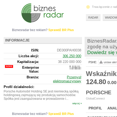
Trwa łączenie z ra
RADAR
WIADOM
Biznesradar bez reklam?
Sprawdź BR Plus
INFORMACJE
BiznesRadar.
zgodę na uży
ISIN:
DE000PAH0038
Dowiedz się 
Liczba akcji:
306 250 000
Kapitalizacja:
38 220 000 000
PSHE:
ustaw aler
Enterprise
64
Value:
402
Wskaźnik
497
Branża:
Przemysł
600
124.80
elektromaszynowy
0.00
Profil działalności:
Porsche Automobil Holding SE jest niemiecką spółką
PORSCHE
holdingową zajmującą się produkcją samochodów.
Spółka jest zaangażowana w prowadzenie i...
GlobalConnect
więcej »
PROFIL
ANAL
Biznesradar bez reklam?
Sprawdź BR Plus
NOWE
BR LAB