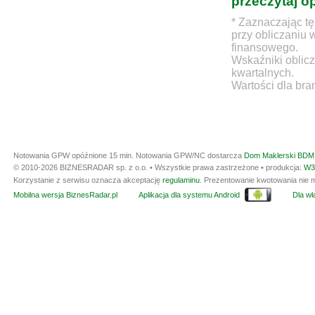
przeczytaj o
* Zaznaczając tę
przy obliczaniu 
finansowego.
Wskaźniki oblicz
kwartalnych.
Wartości dla bra
Notowania GPW opóźnione 15 min.
Notowania GPW/NC dostarcza
Dom Maklerski BDM 
© 2010-2026 BIZNESRADAR sp. z o.o. • Wszystkie prawa zastrzeżone • produkcja:
W3
Korzystanie z serwisu oznacza akceptację
regulaminu
. Prezentowanie kwotowania nie m
Mobilna wersja BiznesRadar.pl
Aplikacja dla systemu Android
Dla wła