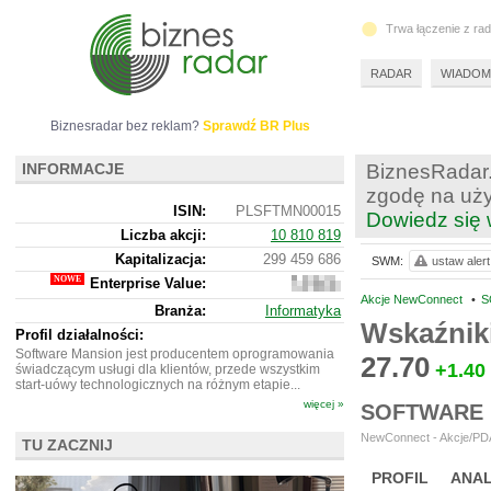
Trwa łączenie z ra
RADAR
WIADOM
Biznesradar bez reklam?
Sprawdź BR Plus
INFORMACJE
BiznesRadar.
zgodę na uży
ISIN:
PLSFTMN00015
Dowiedz się 
Liczba akcji:
10 810 819
Kapitalizacja:
299 459 686
SWM:
ustaw alert
Enterprise Value:
289
557
Akcje NewConnect
•
S
Branża:
Informatyka
686
Wskaźnik
Profil działalności:
Software Mansion jest producentem oprogramowania
27.70
+1.40
świadczącym usługi dla klientów, przede wszystkim
start-uówy technologicznych na różnym etapie...
więcej »
SOFTWARE 
NewConnect - Akcje/PDA
TU ZACZNIJ
PROFIL
ANAL