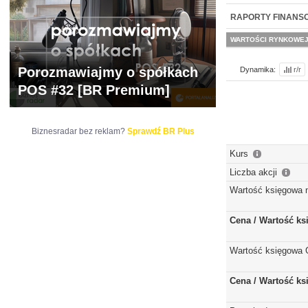
NOWE
BR LAB
RAPORTY FINANS
WARTOŚCI RYNKOWE
Porozmawiajmy o spółkach
Dynamika:
r/r
POS #32 [BR Premium]
Biznesradar bez reklam?
Sprawdź BR Plus
Kurs
Liczba akcji
Wartość księgowa 
Cena / Wartość k
Wartość księgowa 
Cena / Wartość k