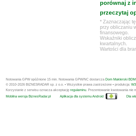
porównaj z i
przeczytaj o
* Zaznaczając tę
przy obliczaniu 
finansowego.
Wskaźniki oblicz
kwartalnych.
Wartości dla bra
Notowania GPW opóźnione 15 min.
Notowania GPW/NC dostarcza
Dom Maklerski BDM 
© 2010-2026 BIZNESRADAR sp. z o.o. • Wszystkie prawa zastrzeżone • produkcja:
W3
Korzystanie z serwisu oznacza akceptację
regulaminu
. Prezentowanie kwotowania nie m
Mobilna wersja BiznesRadar.pl
Aplikacja dla systemu Android
Dla wła