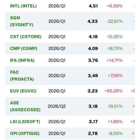
INTL (INTEL)
2026/Q1
4,51
+6,59%
-0
SGN
2026/Q1
4,33
-22,61%
-3
(SYGNITY)
CST (CSTORE)
2026/Q1
4,18
-10,26%
-1
CMP (COMP)
2026/Q1
4,09
-18,73%
-3
IFA (INFRA)
2026/Q1
3,76
+14,71%
-3
PAC
2026/Q1
3,49
+7,59%
-1
(PROACTA)
EUV (EUVIC)
2026/Q1
3,23
+95,29%
+91
ASE
2026/Q2
3,18
-19,01%
+3
(ASSECOSEE)
LSI (LSISOFT)
2026/Q1
3,17
+1,89%
+19
OPI (OPTIGIS)
2026/Q1
2,78
-8,05%
+15