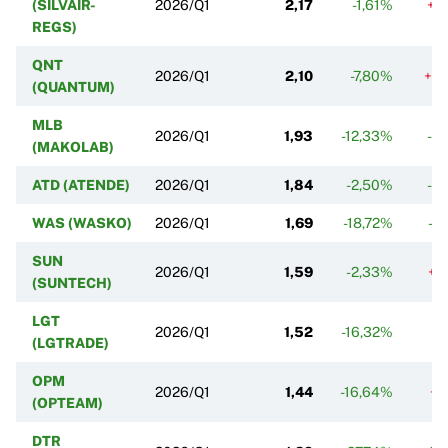
(SILVAIR-
2026/Q1
2,17
-1,61%
+5
REGS)
QNT
2026/Q1
2,10
-7,80%
+3
(QUANTUM)
MLB
2026/Q1
1,93
-12,33%
-3
(MAKOLAB)
ATD (ATENDE)
2026/Q1
1,84
-2,50%
-0
WAS (WASKO)
2026/Q1
1,69
-18,72%
-2
SUN
2026/Q1
1,59
-2,33%
+0
(SUNTECH)
LGT
2026/Q1
1,52
-16,32%
-
(LGTRADE)
OPM
2026/Q1
1,44
-16,64%
+1
(OPTEAM)
DTR