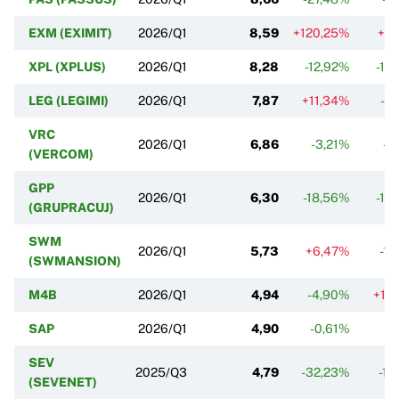
EXM (EXIMIT)
2026/Q1
8,59
+120,25%
+5
XPL (XPLUS)
2026/Q1
8,28
-12,92%
-10
LEG (LEGIMI)
2026/Q1
7,87
+11,34%
-0
VRC
2026/Q1
6,86
-3,21%
-8
(VERCOM)
GPP
2026/Q1
6,30
-18,56%
-13
(GRUPRACUJ)
SWM
2026/Q1
5,73
+6,47%
-11
(SWMANSION)
M4B
2026/Q1
4,94
-4,90%
+12
SAP
2026/Q1
4,90
-0,61%
-1
SEV
2025/Q3
4,79
-32,23%
-10
(SEVENET)