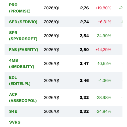
PRO
2026/Q1
2,76
+19,80%
-23
(PROMISE)
SED (SEDIVIO)
2026/Q1
2,74
+6,31%
-10
SPR
2026/Q1
2,54
-24,99%
-6
(SPYROSOFT)
FAB (FABRITY)
2026/Q1
2,50
+14,29%
-4
4MB
2026/Q1
2,47
-10,62%
-2
(4MOBILITY)
EDL
2026/Q1
2,46
-4,06%
-8
(EDITELPL)
ACP
2026/Q1
2,32
-28,98%
-4
(ASSECOPOL)
S4E
2026/Q1
2,32
-24,84%
-7
SVRS