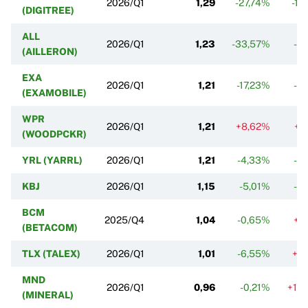
2026/Q1
1,29
-27,74%
-19
(DIGITREE)
ALL
2026/Q1
1,23
-33,57%
-5
(AILLERON)
EXA
2026/Q1
1,21
-17,23%
-4
(EXAMOBILE)
WPR
2026/Q1
1,21
+8,62%
+1
(WOODPCKR)
YRL (YARRL)
2026/Q1
1,21
-4,33%
-6
KBJ
2026/Q1
1,15
-5,01%
-4
BCM
2025/Q4
1,04
-0,65%
+1
(BETACOM)
TLX (TALEX)
2026/Q1
1,01
-6,55%
+2
MND
2026/Q1
0,96
-0,21%
+10
(MINERAL)