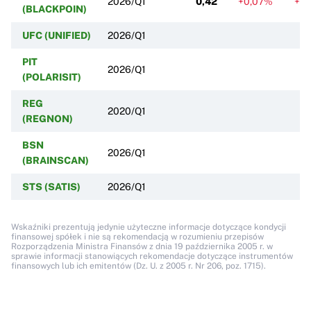
2026/Q1
0,42
+0,07%
+0
(BLACKPOIN)
UFC (UNIFIED)
2026/Q1
PIT
2026/Q1
(POLARISIT)
REG
2020/Q1
(REGNON)
BSN
2026/Q1
(BRAINSCAN)
STS (SATIS)
2026/Q1
Wskaźniki prezentują jedynie użyteczne informacje dotyczące kondycji
finansowej spółek i nie są rekomendacją w rozumieniu przepisów
Rozporządzenia Ministra Finansów z dnia 19 października 2005 r. w
sprawie informacji stanowiących rekomendacje dotyczące instrumentów
finansowych lub ich emitentów (Dz. U. z 2005 r. Nr 206, poz. 1715).