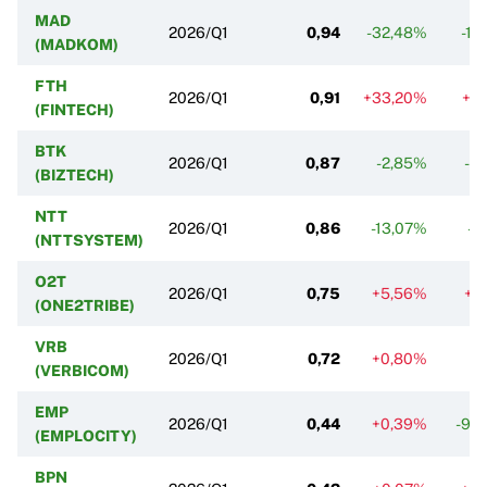
MAD
2026/Q1
0,94
-32,48%
-10
(MADKOM)
FTH
2026/Q1
0,91
+33,20%
+5
(FINTECH)
BTK
2026/Q1
0,87
-2,85%
-3
(BIZTECH)
NTT
2026/Q1
0,86
-13,07%
-2
(NTTSYSTEM)
O2T
2026/Q1
0,75
+5,56%
+1
(ONE2TRIBE)
VRB
2026/Q1
0,72
+0,80%
-7
(VERBICOM)
EMP
2026/Q1
0,44
+0,39%
-98
(EMPLOCITY)
BPN