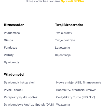
Biznesradar bez reklam?
Sprawdź BR Plus
Biznesradar
Twój Biznesradar
Wiadomości
Twoje alerty
Giełda
Twoje portfele
Fundusze
Logowanie
Waluty
Rejestracja
Dywidendy
Wiadomości
Dywidendy i skup akcji
Nowe emisje, ABB, finansowanie
Wyniki spółek
Kontrakty, przetargi, umowy
Perspektywy dla spółek
Certyfikaty Turbo (ING N.V.)
Dywidendowe Analizy Spółek [DAS]
Wezwania