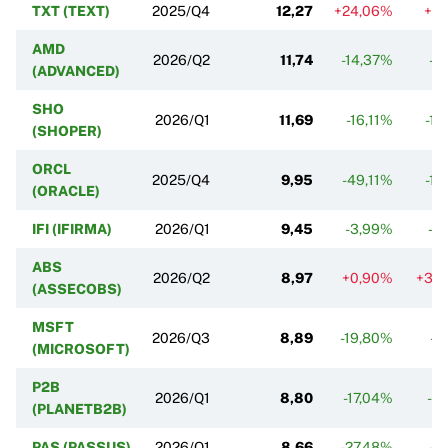
TXT (TEXT)
2025/Q4
12,27
+24,06%
+0
AMD
2026/Q2
11,74
-14,37%
-4
(ADVANCED)
SHO
2026/Q1
11,69
-16,11%
-11
(SHOPER)
ORCL
2025/Q4
9,95
-49,11%
-10
(ORACLE)
IFI (IFIRMA)
2026/Q1
9,45
-3,99%
-0
ABS
2026/Q2
8,97
+0,90%
+32
(ASSECOBS)
MSFT
2026/Q3
8,89
-19,80%
-9
(MICROSOFT)
P2B
2026/Q1
8,80
-17,04%
-3
(PLANETB2B)
PAS (PASSUS)
2026/Q1
8,66
-27,48%
-2