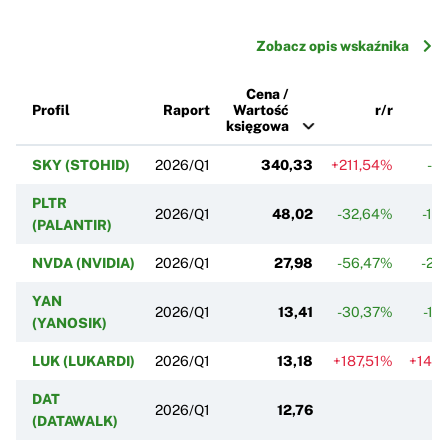
Zobacz opis wskaźnika
Cena /
Profil
Raport
Wartość
r/r
księgowa
SKY (STOHID)
2026/Q1
340,33
+211,54%
-4
PLTR
2026/Q1
48,02
-32,64%
-15
(PALANTIR)
NVDA (NVIDIA)
2026/Q1
27,98
-56,47%
-22
YAN
2026/Q1
13,41
-30,37%
-18
(YANOSIK)
LUK (LUKARDI)
2026/Q1
13,18
+187,51%
+146
DAT
2026/Q1
12,76
(DATAWALK)