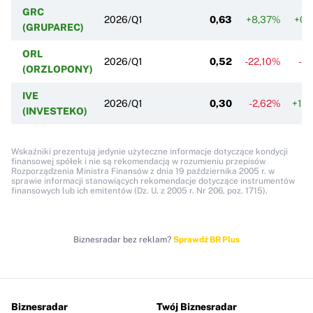
GRC
2026/Q1
0,63
+8,37%
+0,
(GRUPAREC)
ORL
2026/Q1
0,52
-22,10%
-4
(ORZLOPONY)
IVE
2026/Q1
0,30
-2,62%
+10
(INVESTEKO)
Wskaźniki prezentują jedynie użyteczne informacje dotyczące kondycji
finansowej spółek i nie są rekomendacją w rozumieniu przepisów
Rozporządzenia Ministra Finansów z dnia 19 października 2005 r. w
sprawie informacji stanowiących rekomendacje dotyczące instrumentów
finansowych lub ich emitentów (Dz. U. z 2005 r. Nr 206, poz. 1715).
Biznesradar bez reklam?
Sprawdź BR Plus
Biznesradar
Twój Biznesradar