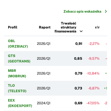
Zobacz opis wskaźnika
Trwałość
Profil
Raport
struktury
r/r
finansowania
OBL
2026/Q1
0,91
-2,27%
-0
(ORZBIALY)
GTS
2026/Q1
0,85
-9,57%
-4,
(GEOTRANS)
MBR
2026/Q1
0,79
-10,84%
+6,
(MOBRUK)
TLO
2026/Q1
0,73
-6,87%
+15
(TELESTO)
EEX
2024/Q1
0,69
-47,05%
-26
(EKOEXPORT)