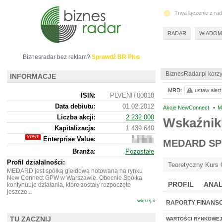
Trwa łączenie z ra
RADAR
WIADOM
Biznesradar bez reklam?
Sprawdź BR Plus
BiznesRadar.pl korzy
INFORMACJE
MRD:
ustaw alert
ISIN:
PLVENIT00010
Data debiutu:
01.02.2012
Akcje NewConnect
•
M
Liczba akcji:
2 232 000
Wskaźnik
Kapitalizacja:
1 439 640
Enterprise Value:
1
MEDARD SP
864
Branża:
Pozostałe
640
Profil działalności:
Teoretyczny Kurs 
MEDARD jest spółką giełdową notowaną na rynku
New Connect GPW w Warszawie. Obecnie Spółka
PROFIL
ANAL
kontynuuje działania, które zostały rozpoczęte
jeszcze...
więcej »
RAPORTY FINANS
TU ZACZNIJ
WARTOŚCI RYNKOWE