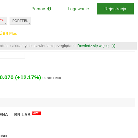
Pomoc
Logowanie
Rejestracja
PORTFEL
ź BR Plus
odnie z aktualnymi ustawieniami przeglądarki.
Dowiedz się więcej.
[x]
0.070
(+12.17%)
05 sie 11:00
NOWE
ENA
BR LAB
OŚCI