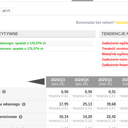
k/k
Biznesradar bez reklam?
Sprawd
ZYTYWNE
TENDENCJE 
własnego: spadek o 170.37% r/r
Zadłużenie ogóln
minowe: spadek o 170.37% r/r
Trwałość struktu
Wskaźnik ogólnej
Zadłużenie netto 
Zadłużenie finan
2024/Q3
2024/Q4
2025/Q1
202
(wrz 24)
(gru 24)
(mar 25)
(cz
e
0,50
0,50
0,51
~branża
0,42
~branża
0,36
~branża
0,41
~bra
łu własnego
17,95
25,13
39,68
~branża
0,52
~branża
0,53
~branża
0,47
~bra
terminowe
10,14
14,20
22,42
~branża
0,24
~branża
0,16
~branża
0,18
~bra