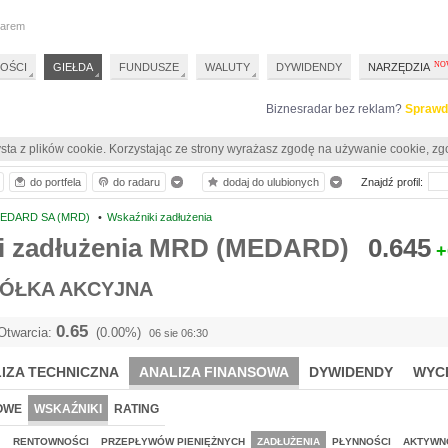
darem
OŚCI
GIEŁDA
FUNDUSZE
WALUTY
DYWIDENDY
NARZĘDZIA
Biznesradar bez reklam?
Sprawd
sta z plików cookie. Korzystając ze strony wyrażasz zgodę na używanie cookie, zg
do portfela
do radaru
dodaj do ulubionych
Znajdź profil:
EDARD SA (MRD)
•
Wskaźniki zadłużenia
i zadłużenia MRD (MEDARD)
0.645
+
ÓŁKA AKCYJNA
0.65
Otwarcia:
(0.00%)
06 sie 06:30
IZA TECHNICZNA
ANALIZA FINANSOWA
DYWIDENDY
WYC
OWE
WSKAŹNIKI
RATING
J
RENTOWNOŚCI
PRZEPŁYWÓW PIENIĘŻNYCH
ZADŁUŻENIA
PŁYNNOŚCI
AKTYWN