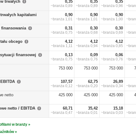
w trwałych
0,35
0,35
0,35
~branża
0,89
~branża
0,89
~branża
0,96
~bra
trwałych kapitałami
0,90
0,90
0,90
~branża
1,01
~branża
1,01
~branża
1,00
~bra
y finansowania
0,31
0,30
0,30
~branża
0,75
~branża
0,68
~branża
0,69
~bra
itału obcego
4,12
4,12
4,12
~branża
1,11
~branża
0,94
~branża
0,85
~bra
sytuacji finansowej
0,13
0,09
0,06
~branża
0,75
~branża
0,76
~branża
0,76
~bra
753 000
753 000
753 000
/ EBITDA
107,57
62,75
26,89
~branża
0,12
~branża
0,20
~branża
0,34
~bra
we netto
425 000
425 000
425 000
owe netto / EBITDA
60,71
35,42
15,18
~branża
0,47
~branża
0,01
~branża
0,03
~bra
ofilami w branży »
kaźników »