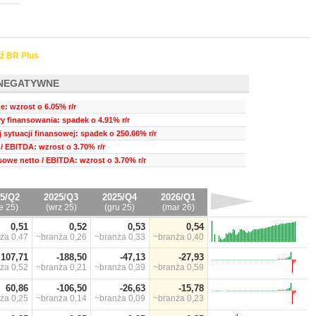
ź BR Plus
NEGATYWNE
e: wzrost o 6.05% r/r
ry finansowania: spadek o 4.91% r/r
 sytuacji finansowej: spadek o 250.66% r/r
/ EBITDA: wzrost o 3.70% r/r
sowe netto / EBITDA: wzrost o 3.70% r/r
5/Q2
2025/Q3
2025/Q4
2026/Q1
e 25)
(wrz 25)
(gru 25)
(mar 26)
0,51
0,52
0,53
0,54
nża
0,47
~branża
0,26
~branża
0,33
~branża
0,40
107,71
-188,50
-47,13
-27,93
nża
0,52
~branża
0,21
~branża
0,39
~branża
0,59
60,86
-106,50
-26,63
-15,78
nża
0,25
~branża
0,14
~branża
0,09
~branża
0,23