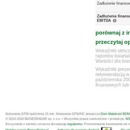
Zadłużenie finanso
Zadłużenie finans
EBITDA
porównaj z i
przeczytaj o
Wskaźniki oblicz
raportów kwartal
Wartości dla bra
Wskaźniki prezen
rekomendacją w 
października 20
finansowych lub 
Notowania GPW opóźnione 15 min.
Notowania GPW/NC dostarcza
Dom Maklerski BDM 
© 2010-2026 BIZNESRADAR sp. z o.o. • Wszystkie prawa zastrzeżone • produkcja:
W3
Korzystanie z serwisu oznacza akceptację
regulaminu
. Prezentowanie kwotowania nie m