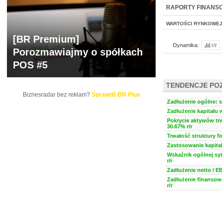
NOWE
BR LAB
RAPORTY FINANS
WARTOŚCI RYNKOWE
[BR Premium]
Dynamika:
r/r
Porozmawiajmy o spółkach
POS #5
TENDENCJE PO
Biznesradar bez reklam?
Sprawdź BR Plus
Zadłużenie ogólne: s
Zadłużenie kapitału 
Pokrycie aktywów trw
30.67% r/r
Trwałość struktury f
Zastosowanie kapitał
Wskaźnik ogólnej syt
r/r
Zadłużenie netto / E
Zadłużenie finansow
r/r