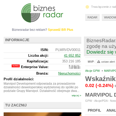
Trwa łączenie z ra
RADAR
WIADOM
Biznesradar bez reklam?
Sprawdź BR Plus
INFORMACJE
BiznesRadar.
zgodę na uży
ISIN:
PLMRVDV00011
Dowiedz się 
Liczba akcji:
41 652 852
Kapitalizacja:
353 216 185
MVP:
ustaw alert
Enterprise Value:
628
256
Akcje GPW
•
MARVIP
Branża:
Nieruchomości
185
Wskaźnik
Profil działalności:
Marvipol Development odpowiada za prowadzenie
0.02
(-0.24%)
działalności deweloperskiej wydzielonej do spółki po
podziale Grupy Marvipol. Działalność obejmuje dwa...
MARVIPOL 
więcej »
GPW - Akcje/PDA - Noto
TU ZACZNIJ
PROFIL
ANAL