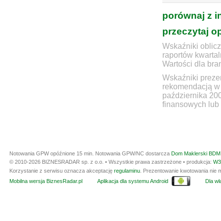
porównaj z i
przeczytaj o
Wskaźniki oblicz
raportów kwartal
Wartości dla bra
Wskaźniki prezen
rekomendacją w 
października 20
finansowych lub 
Notowania GPW opóźnione 15 min.
Notowania GPW/NC dostarcza
Dom Maklerski BDM 
© 2010-2026 BIZNESRADAR sp. z o.o. • Wszystkie prawa zastrzeżone • produkcja:
W3
Korzystanie z serwisu oznacza akceptację
regulaminu
. Prezentowanie kwotowania nie m
Mobilna wersja BiznesRadar.pl
Aplikacja dla systemu Android
Dla wła