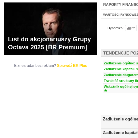
NOWE
BR LAB
RAPORTY FINANS
WARTOŚCI RYNKOWE
Dynamika:
r/r
List do akcjonariuszy Grupy
Octava 2025 [BR Premium]
TENDENCJE PO
Zadłużenie ogólne: s
Biznesradar bez reklam?
Sprawdź BR Plus
Zadłużenie kapitału 
Zadłużenie długoter
Trwałość struktury f
Wskaźnik ogólnej syt
r/r
Zadłużenie ogóln
Zadłużenie kapita