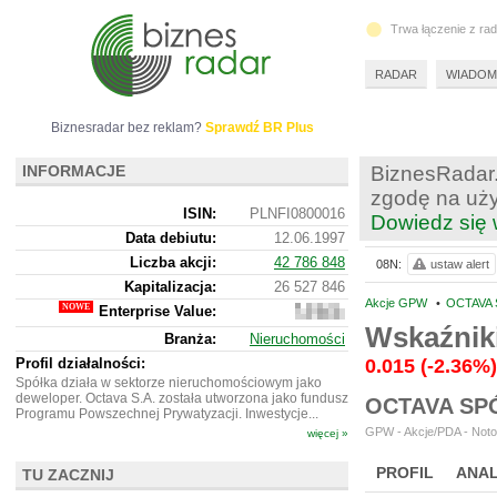
Trwa łączenie z ra
RADAR
WIADOM
Biznesradar bez reklam?
Sprawdź BR Plus
INFORMACJE
BiznesRadar.
zgodę na uży
ISIN:
PLNFI0800016
Dowiedz się 
Data debiutu:
12.06.1997
Liczba akcji:
42 786 848
08N:
ustaw alert
Kapitalizacja:
26 527 846
Akcje GPW
•
OCTAVA 
Enterprise Value:
34
187
Wskaźnik
Branża:
Nieruchomości
846
Profil działalności:
0.015
(-2.36%)
Spółka działa w sektorze nieruchomościowym jako
deweloper. Octava S.A. została utworzona jako fundusz
OCTAVA SP
Programu Powszechnej Prywatyzacji. Inwestycje...
GPW - Akcje/PDA - Notow
więcej »
PROFIL
ANAL
TU ZACZNIJ