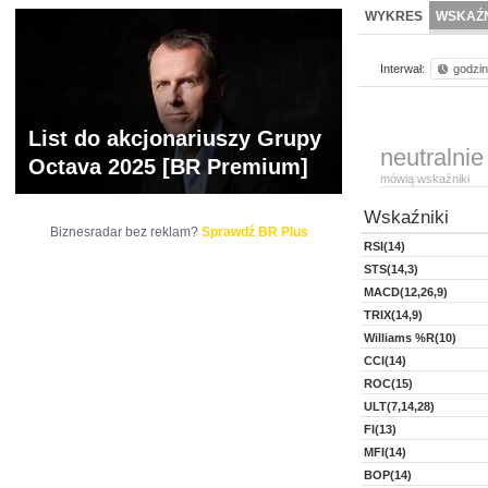
NOWE
BR LAB
WYKRES
WSKAŹN
Interwał:
godzi
List do akcjonariuszy Grupy
neutralnie
Octava 2025 [BR Premium]
mówią wskaźniki
Wskaźniki
Biznesradar bez reklam?
Sprawdź BR Plus
RSI(14)
STS(14,3)
MACD(12,26,9)
TRIX(14,9)
Williams %R(10)
CCI(14)
ROC(15)
ULT(7,14,28)
FI(13)
MFI(14)
BOP(14)