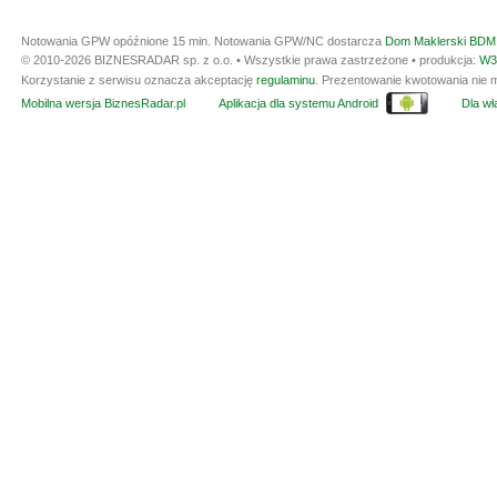
Notowania GPW opóźnione 15 min.
Notowania GPW/NC dostarcza
Dom Maklerski BDM 
© 2010-2026 BIZNESRADAR sp. z o.o. • Wszystkie prawa zastrzeżone • produkcja:
W3
Korzystanie z serwisu oznacza akceptację
regulaminu
. Prezentowanie kwotowania nie m
Mobilna wersja BiznesRadar.pl
Aplikacja dla systemu Android
Dla wła