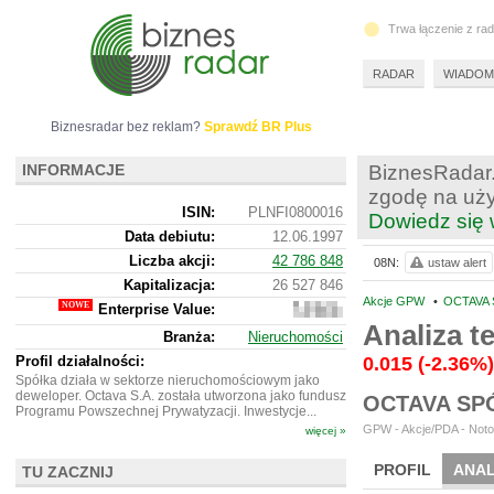
Trwa łączenie z ra
RADAR
WIADOM
Biznesradar bez reklam?
Sprawdź BR Plus
INFORMACJE
BiznesRadar.
zgodę na uży
ISIN:
PLNFI0800016
Dowiedz się 
Data debiutu:
12.06.1997
Liczba akcji:
42 786 848
08N:
ustaw alert
Kapitalizacja:
26 527 846
Akcje GPW
•
OCTAVA 
Enterprise Value:
34
187
Analiza 
Branża:
Nieruchomości
846
Profil działalności:
0.015
(-2.36%)
Spółka działa w sektorze nieruchomościowym jako
deweloper. Octava S.A. została utworzona jako fundusz
OCTAVA SP
Programu Powszechnej Prywatyzacji. Inwestycje...
GPW - Akcje/PDA - Notow
więcej »
PROFIL
ANAL
TU ZACZNIJ