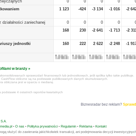
zwyczajnych
0
0
0
0
tkowaniem
1 123
-424
-3 134
-1 016
-2 64
 z działalności zaniechanej
0
0
0
0
168
230
-2 641
-1 713
-2 31
riuszy jednostki
160
222
2 622
-2 248
-1 91
ofilami w branży »
konsolidowanych sprawozdań finansowych lub jednostkowych, jeśli spółka tylko takie publikuje.
z CashFlow obliczne są na podstawie publikowanych danych skumulowanych.
ra obliczana jest w oparciu o medianę.
a podstawie 4 ostatnich raportów kwartalnych
Biznesradar bez reklam?
Sprawd
S.A.
media.pl
•
O nas
•
Polityka prywatności
•
Regulamin
•
Reklama
•
Kontakt
ogą służyć do zawierania jakichkolwiek transakcji, ani podejmowania decyzji inwestycyjnych