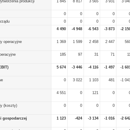
ytworzenia produkcji
1 845
8 817
3 565
3 931
3 04
0
0
0
0
arządu
0
0
0
0
4 490
-4 948
-6 543
-3 873
-2 15
y operacyjne
1 369
1 599
2 458
2 447
56
peracyjne
185
97
31
71
1
EBIT)
5 674
-3 446
-4 116
-1 497
-1 60
we
0
3 022
1 103
481
-1 04
4 551
0
121
0
y (koszty)
0
0
0
0
ci gospodarczej
1 123
-424
-3 134
-1 016
-2 64