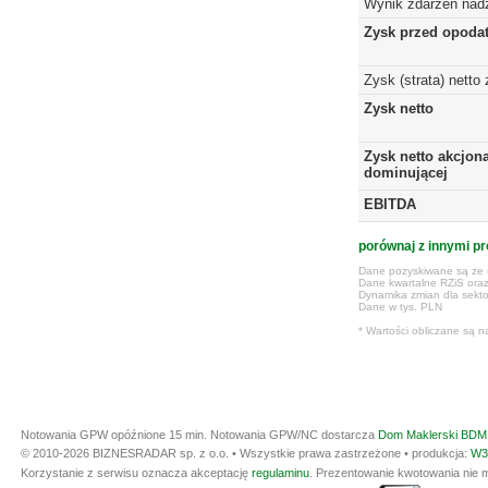
Wynik zdarzeń nad
Zysk przed opoda
Zysk (strata) netto
Zysk netto
Zysk netto akcjona
dominującej
EBITDA
porównaj z innymi pr
Dane pozyskiwane są ze s
Dane kwartalne RZiS ora
Dynamika zmian dla sekto
Dane w tys. PLN
* Wartości obliczane są n
Notowania GPW opóźnione 15 min.
Notowania GPW/NC dostarcza
Dom Maklerski BDM 
© 2010-2026 BIZNESRADAR sp. z o.o. • Wszystkie prawa zastrzeżone • produkcja:
W3
Korzystanie z serwisu oznacza akceptację
regulaminu
. Prezentowanie kwotowania nie m