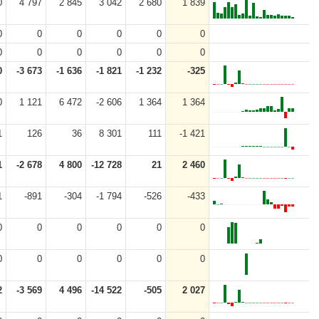
0
4 797
2 845
3 042
2 680
1 839
0
0
0
0
0
0
0
0
0
0
0
0
0
-3 673
-1 636
-1 821
-1 232
-325
0
1 121
6 472
-2 606
1 364
1 364
1
126
36
8 301
111
-1 421
1
-2 678
4 800
-12 728
21
2 460
1
-891
-304
-1 794
-526
-433
0
0
0
0
0
0
0
0
0
0
0
0
2
-3 569
4 496
-14 522
-505
2 027