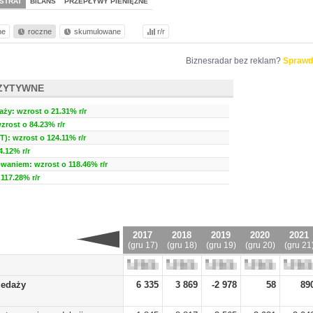
STRAT
BILANS
PRZEPŁYWY PIENIĘŻNE
ne
roczne
skumulowane
r/r
Biznesradar bez reklam?
Sprawd
ZYTYWNE
ży: wzrost o 21.31% r/r
zrost o 84.23% r/r
T): wzrost o 124.11% r/r
.12% r/r
waniem: wzrost o 118.46% r/r
117.28% r/r
2017
2018
2019
2020
2021
(gru 17)
(gru 18)
(gru 19)
(gru 20)
(gru 21
zedaży
6 335
3 869
-2 978
58
89