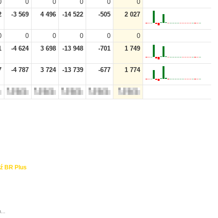
0
0
0
0
0
0
2
-3 569
4 496
-14 522
-505
2 027
0
0
0
0
0
0
1
-4 624
3 698
-13 948
-701
1 749
7
-4 787
3 724
-13 739
-677
1 774
ź BR Plus
...