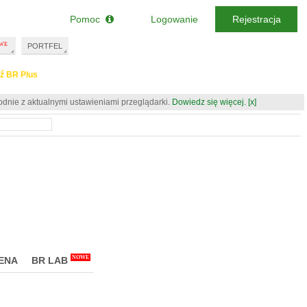
Pomoc
Logowanie
Rejestracja
PORTFEL
ź BR Plus
odnie z aktualnymi ustawieniami przeglądarki.
Dowiedz się więcej.
[x]
NOWE
ENA
BR LAB