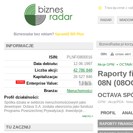
Trwa łączenie z ra
RADAR
WIADOM
Biznesradar bez reklam?
Sprawdź BR Plus
BiznesRadar.pl korzy
INFORMACJE
08N:
ustaw alert
ISIN:
PLNFI0800016
Data debiutu:
12.06.1997
Akcje GPW
•
OCTAVA 
Liczba akcji:
42 786 848
Raporty f
Kapitalizacja:
26 527 846
08N (08O
Enterprise Value:
34
187
Branża:
Nieruchomości
846
OCTAVA SP
Profil działalności:
GPW - Akcje/PDA - Notow
Spółka działa w sektorze nieruchomościowym jako
deweloper. Octava S.A. została utworzona jako fundusz
Programu Powszechnej Prywatyzacji. Inwestycje...
PROFIL
ANAL
więcej »
RAPORTY FINANS
TU ZACZNIJ