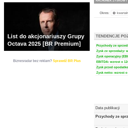
RACHUNEK ZYSKÓW I 
Okres:
kwartal
List do akcjonariuszy Grupy
TENDENCJE PO
Octava 2025 [BR Premium]
Przychody ze sprzeda
Zysk ze sprzedaży: w
Zysk operacyjny (EBI
Biznesradar bez reklam?
Sprawdź BR Plus
EBITDA: wzrost o 124
Zysk przed opodatko
Zysk netto: wzrost o 
Data publikacji
Przychody ze spr