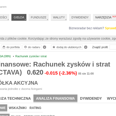
darem
OŚCI
GIEŁDA
FUNDUSZE
WALUTY
DYWIDENDY
NARZĘDZIA
Biznesradar bez reklam?
Sprawd
sta z plików cookie. Korzystając ze strony wyrażasz zgodę na używanie cookie, zg
do portfela
do radaru
dodaj do ulubionych
Znajdź profil:
SA (08N)
•
Rachunek zysków i strat
inansowe: Rachunek zysków i strat
CTAVA)
0.620
-0.015
(-2.36%)
05 sie 11:00
ÓŁKA AKCYJNA
ania jednolite z dwoma fixingami
IZA TECHNICZNA
ANALIZA FINANSOWA
DYWIDENDY
WYC
OWE
WSKAŹNIKI
RATING