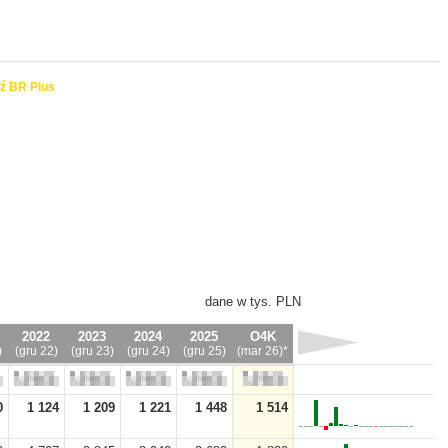
ź BR Plus
dane w tys. PLN
2022
2023
2024
2025
O4K
)
(gru 22)
(gru 23)
(gru 24)
(gru 25)
(mar 26)*
0
1 124
1 209
1 221
1 448
1 514