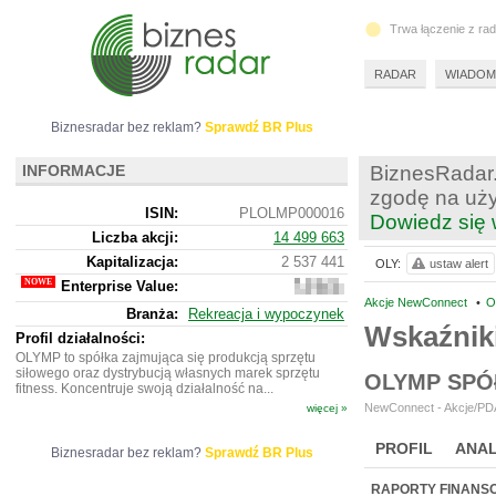
Trwa łączenie z ra
RADAR
WIADOM
Biznesradar bez reklam?
Sprawdź BR Plus
INFORMACJE
BiznesRadar.
zgodę na uży
ISIN:
PLOLMP000016
Dowiedz się 
Liczba akcji:
14 499 663
Kapitalizacja:
2 537 441
OLY:
ustaw alert
Enterprise Value:
2
601
Akcje NewConnect
•
O
Branża:
Rekreacja i wypoczynek
441
Wskaźnik
Profil działalności:
OLYMP to spółka zajmująca się produkcją sprzętu
siłowego oraz dystrybucją własnych marek sprzętu
OLYMP SPÓ
fitness. Koncentruje swoją działalność na...
NewConnect - Akcje/PDA
więcej »
PROFIL
ANAL
Biznesradar bez reklam?
Sprawdź BR Plus
NOWE
BR LAB
RAPORTY FINANS