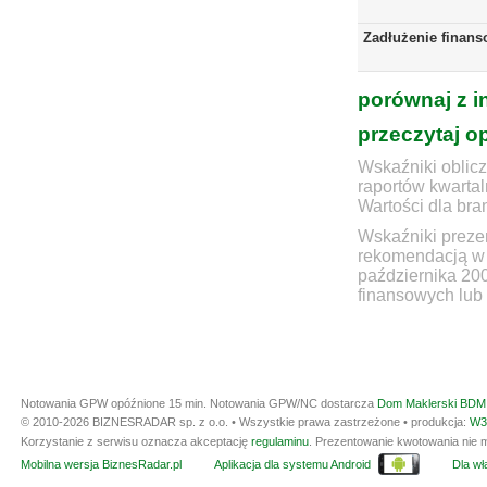
Zadłużenie finans
porównaj z i
przeczytaj o
Wskaźniki oblicz
raportów kwartal
Wartości dla bra
Wskaźniki prezen
rekomendacją w 
października 20
finansowych lub 
Notowania GPW opóźnione 15 min.
Notowania GPW/NC dostarcza
Dom Maklerski BDM 
© 2010-2026 BIZNESRADAR sp. z o.o. • Wszystkie prawa zastrzeżone • produkcja:
W3
Korzystanie z serwisu oznacza akceptację
regulaminu
. Prezentowanie kwotowania nie m
Mobilna wersja BiznesRadar.pl
Aplikacja dla systemu Android
Dla wła