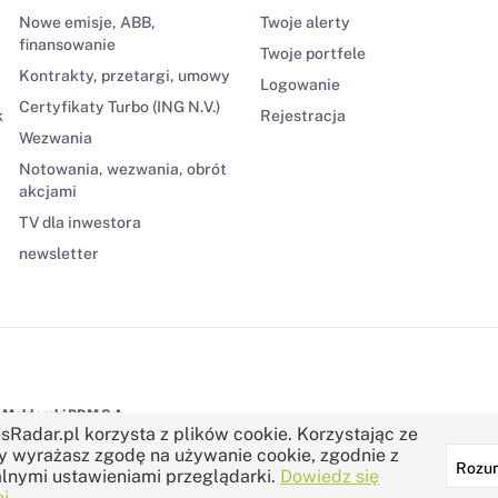
Nowe emisje, ABB,
Twoje alerty
finansowanie
Twoje portfele
Kontrakty, przetargi, umowy
Logowanie
Certyfikaty Turbo (ING N.V.)
k
Rejestracja
Wezwania
Notowania, wezwania, obrót
akcjami
TV dla inwestora
newsletter
Maklerski BDM S.A.
sRadar.pl korzysta z plików cookie. Korzystając ze
y wyrażasz zgodę na używanie cookie, zgodnie z
Rozu
lnymi ustawieniami przeglądarki.
Dowiedz się
j