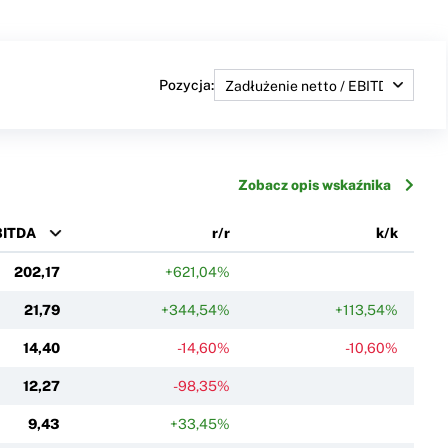
Pozycja:
Zobacz opis wskaźnika
BITDA
r/r
k/k
202,17
+621,04%
21,79
+344,54%
+113,54%
14,40
-14,60%
-10,60%
12,27
-98,35%
9,43
+33,45%