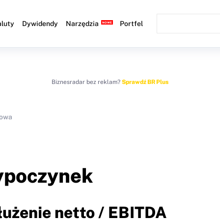
luty
Dywidendy
Narzędzia
Portfel
Biznesradar bez reklam?
Sprawdź BR Plus
sowa
wypoczynek
łużenie netto / EBITDA