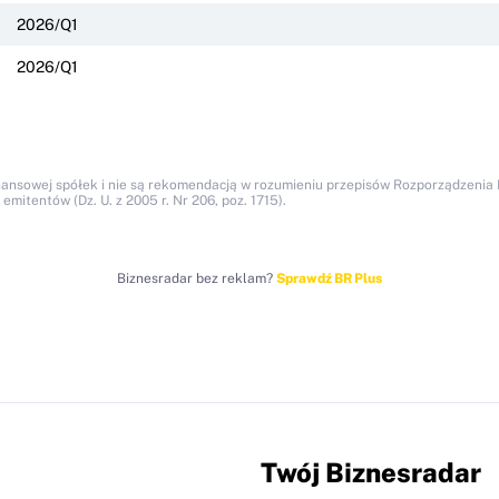
2026/Q1
2026/Q1
nansowej spółek i nie są rekomendacją w rozumieniu przepisów Rozporządzenia M
itentów (Dz. U. z 2005 r. Nr 206, poz. 1715).
Biznesradar bez reklam?
Sprawdź BR Plus
Twój Biznesradar