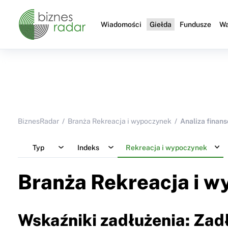
Wiadomości
Giełda
Fundusze
Wa
BiznesRadar
Branża Rekreacja i wypoczynek
Analiza finan
Typ
Indeks
Rekreacja i wypoczynek
Branża Rekreacja i 
Wskaźniki zadłużenia: Zad