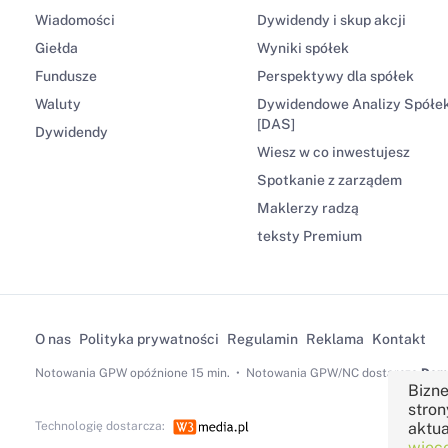
Wiadomości
Dywidendy i skup akcji
Giełda
Wyniki spółek
Fundusze
Perspektywy dla spółek
Waluty
Dywidendowe Analizy Spółe
[DAS]
Dywidendy
Wiesz w co inwestujesz
Spotkanie z zarządem
Maklerzy radzą
teksty Premium
O nas
Polityka prywatności
Regulamin
Reklama
Kontakt
Notowania GPW
opóźnione 15 min.
Notowania GPW/NC dostarcza
Dom 
Bizne
stron
Technologię dostarcza:
aktua
więce