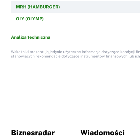
MRH (HAMBURGER)
OLY (OLYMP)
Analiza techniczna
Wskaźniki prezentują jedynie użyteczne informacje dotyczące kondycji fi
stanowiących rekomendacje dotyczące instrumentów finansowych lub ich em
Biznesradar
Wiadomości