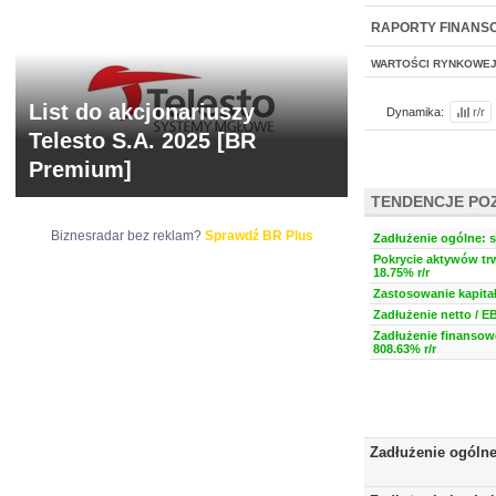
NOWE
BR LAB
RAPORTY FINANS
WARTOŚCI RYNKOWE
List do akcjonariuszy
Dynamika:
r/r
Telesto S.A. 2025 [BR
Premium]
TENDENCJE PO
Biznesradar bez reklam?
Sprawdź BR Plus
Zadłużenie ogólne: s
Pokrycie aktywów trw
18.75% r/r
Zastosowanie kapitał
Zadłużenie netto / E
Zadłużenie finansow
808.63% r/r
Zadłużenie ogóln