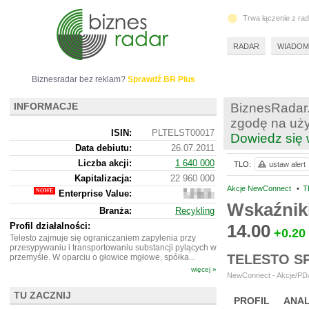
Trwa łączenie z ra
RADAR
WIADOM
Biznesradar bez reklam?
Sprawdź BR Plus
INFORMACJE
BiznesRadar.
zgodę na uży
ISIN:
PLTELST00017
Dowiedz się 
Data debiutu:
26.07.2011
Liczba akcji:
1 640 000
TLO:
ustaw alert
Kapitalizacja:
22 960 000
Akcje NewConnect
•
T
Enterprise Value:
21
814
Wskaźnik
Branża:
Recykling
000
Profil działalności:
14.00
+0.20
Telesto zajmuje się ograniczaniem zapylenia przy
przesypywaniu i transportowaniu substancji pylących w
TELESTO S
przemyśle. W oparciu o głowice mgłowe, spółka...
więcej »
NewConnect - Akcje/PDA
TU ZACZNIJ
PROFIL
ANAL