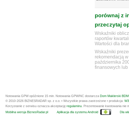
porównaj z i
przeczytaj o
Wskaźniki oblicz
raportów kwartal
Wartości dla bra
Wskaźniki prezen
rekomendacją w 
października 20
finansowych lub 
Notowania GPW opóźnione 15 min.
Notowania GPW/NC dostarcza
Dom Maklerski BDM 
© 2010-2026 BIZNESRADAR sp. z o.o. • Wszystkie prawa zastrzeżone • produkcja:
W3
Korzystanie z serwisu oznacza akceptację
regulaminu
. Prezentowanie kwotowania nie m
Mobilna wersja BiznesRadar.pl
Aplikacja dla systemu Android
Dla wła