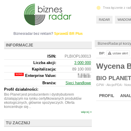
Trwa łączenie z ra
RADAR
WIADOM
Biznesradar bez reklam?
Sprawdź BR Plus
BiznesRadar.pl korzy
INFORMACJE
BIP:
ustaw alert
ISIN:
PLBIOPL00013
Liczba akcji:
3 000 000
Wycena B
Kapitalizacja:
89 100 000
Enterprise Value:
88
BIO PLANE
937
Branża:
Sieci handlowe
000
GPW - Akcje/PDA - Noto
Profil działalności:
Bio Planet jest producentem i dystrybutorem
PROFIL
ANAL
działającym na rynku certyfikowanych produktów
ekologicznych, głównie spożywczych. Oferta
koncentruje się...
więcej »
TU ZACZNIJ