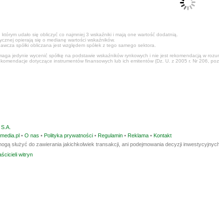
 którym udało się obliczyć co najmniej 3 wskaźniki i mają one wartość dodatnią.
tycznej opierają się o medianę wartości wskaźników.
awcza spółki obliczana jest względem spółek z tego samego sektora.
ga jedynie wycenić spółkę na podstawie wskaźników rynkowych i nie jest rekomendacją w rozumi
ekomendacje dotyczące instrumentów finansowych lub ich emitentów (Dz. U. z 2005 r. Nr 206, poz
S.A.
media.pl
•
O nas
•
Polityka prywatności
•
Regulamin
•
Reklama
•
Kontakt
ogą służyć do zawierania jakichkolwiek transakcji, ani podejmowania decyzji inwestycyjnych
ścicieli witryn