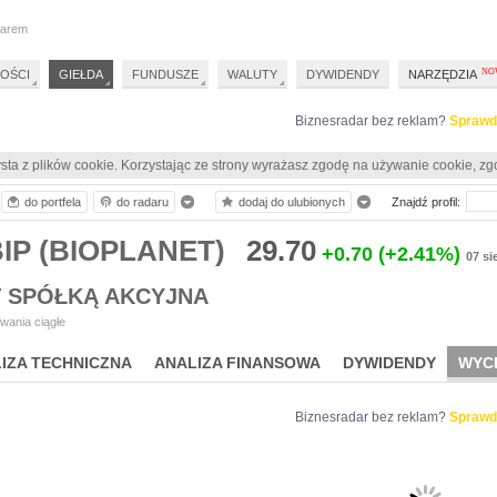
darem
OŚCI
GIEŁDA
FUNDUSZE
WALUTY
DYWIDENDY
NARZĘDZIA
Biznesradar bez reklam?
Sprawd
sta z plików cookie. Korzystając ze strony wyrażasz zgodę na używanie cookie, zg
do portfela
do radaru
dodaj do ulubionych
Znajdź profil:
IP (BIOPLANET)
29.70
+0.70
(+2.41%)
07 si
T SPÓŁKĄ AKCYJNA
wania ciągłe
IZA TECHNICZNA
ANALIZA FINANSOWA
DYWIDENDY
WYC
Biznesradar bez reklam?
Sprawd