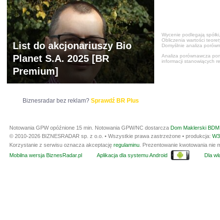
Wycenie podlegają spółki,
Obliczenia wartości teore
List do akcjonariuszy Bio
Domyślnie analiza porówn
Planet S.A. 2025 [BR
Analiza porównawcza poma
informacji stanowiących r
Premium]
Biznesradar bez reklam?
Sprawdź BR Plus
Notowania GPW opóźnione 15 min.
Notowania GPW/NC dostarcza
Dom Maklerski BDM 
© 2010-2026 BIZNESRADAR sp. z o.o. • Wszystkie prawa zastrzeżone • produkcja:
W3
Korzystanie z serwisu oznacza akceptację
regulaminu
. Prezentowanie kwotowania nie m
Mobilna wersja BiznesRadar.pl
Aplikacja dla systemu Android
Dla wła