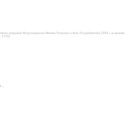
eniu przepisów Rozporządzenia Ministra Finansów z dnia 19 października 2005 r. w sprawie
. 1715).
...