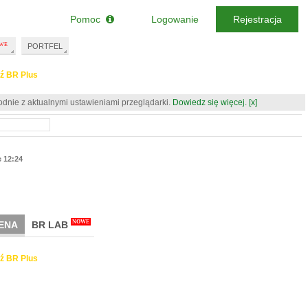
Pomoc
Logowanie
Rejestracja
PORTFEL
ź BR Plus
odnie z aktualnymi ustawieniami przeglądarki.
Dowiedz się więcej.
[x]
e 12:24
NOWE
ENA
BR LAB
ź BR Plus