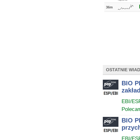
36m
OSTATNIE WIA
BIO P
zakła
EBI/ES
Poleca
BIO P
przych
EBI/ES