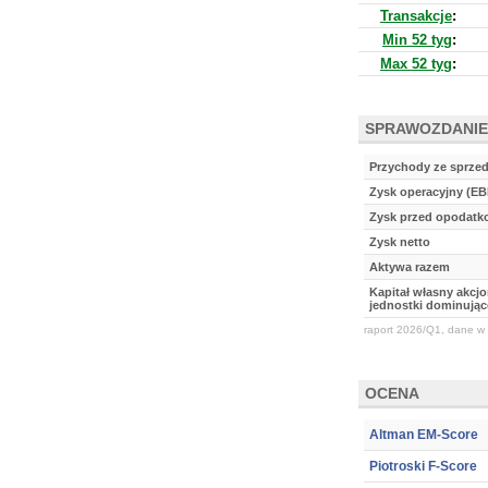
Transakcje
:
Min 52 tyg
:
Max 52 tyg
:
SPRAWOZDANIE
Przychody ze sprze
Zysk operacyjny (EB
Zysk przed opodat
Zysk netto
Aktywa razem
Kapitał własny akcj
jednostki dominując
raport 2026/Q1, dane w 
OCENA
Altman EM-Score
Piotroski F-Score