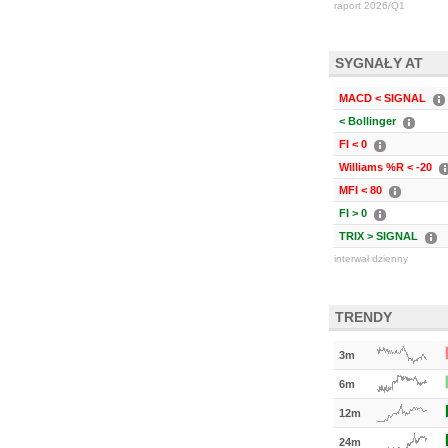
raport 2026/Q1
SYGNAŁY AT
MACD < SIGNAL
< Bollinger
FI < 0
Williams %R < -20
MFI < 80
FI > 0
TRIX > SIGNAL
interwał dzienny
TRENDY
3m
6m
12m
24m