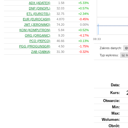
ADX (ADATEX)
1.58
+5.33%
DNP (DINOPL)
32.03
+0.57%
ETL (EUROTEL)
32.75
+2.34%
EUR (EUROCASH)
4.870
-0.45%
JMT (JERONIMO)
74.20
0.00%
KOM (KOMPUTRON)
5.84
+0.52%
ORG (ORGANIC)
9.20
-4.17%
08:33
PCO (PEPCO)
46.66
+0.13%
PGG (PROGUNSGR)
4.50
-1.75%
Zakres danych:
ZAB (ZABKA)
31.30
-0.32%
Typ wykresu:
l
Data:
Kurs
:
Otwarcie:
Min:
Max:
Wolumen:
Obrót: