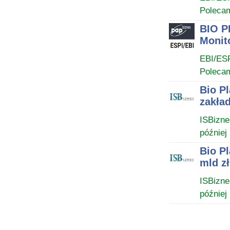
Poleca
BIO PL
Monit
EBI/ES
Poleca
Bio P
zakład
ISBizne
później
Bio P
mld zł
ISBizne
później