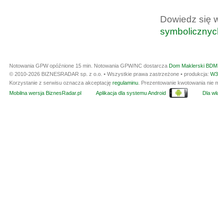
Dowiedz się 
symbolicznyc
Notowania GPW opóźnione 15 min.
Notowania GPW/NC dostarcza
Dom Maklerski BDM 
© 2010-2026 BIZNESRADAR sp. z o.o. • Wszystkie prawa zastrzeżone • produkcja:
W3
Korzystanie z serwisu oznacza akceptację
regulaminu
. Prezentowanie kwotowania nie m
Mobilna wersja BiznesRadar.pl
Aplikacja dla systemu Android
Dla wła