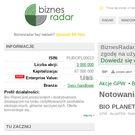
Trwa łączenie z ra
RADAR
WIADOM
Biznesradar bez reklam?
Sprawdź BR Plus
INFORMACJE
BiznesRadar.
zgodę na uży
ISIN:
PLBIOPL00013
Dowiedz się 
Liczba akcji:
3 000 000
Kapitalizacja:
87 000 000
BIP:
ustaw alert
Enterprise Value:
86
837
Akcje GPW
•
B
Branża:
Sieci handlowe
000
Profil działalności:
Notowani
Bio Planet jest producentem i dystrybutorem
działającym na rynku certyfikowanych produktów
BIO PLANE
ekologicznych, głównie spożywczych. Oferta
koncentruje się...
GPW - Akcje/PDA - Noto
więcej »
TU ZACZNIJ