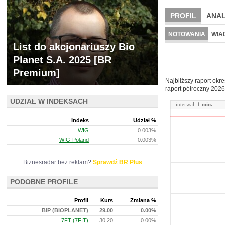
PROFIL
ANAL
NOWE
BR LAB
NOTOWANIA
WIA
List do akcjonariuszy Bio
ARCHIWUM NOTO
Planet S.A. 2025 [BR
Premium]
Najbliższy raport okr
raport półroczny
2026
UDZIAŁ W INDEKSACH
interwał:
1 min.
Indeks
Udział %
WIG
0.003%
WIG-Poland
0.003%
Biznesradar bez reklam?
Sprawdź BR Plus
PODOBNE PROFILE
Profil
Kurs
Zmiana %
BIP (BIOPLANET)
29.00
0.00%
7FT (7FIT)
30.20
0.00%