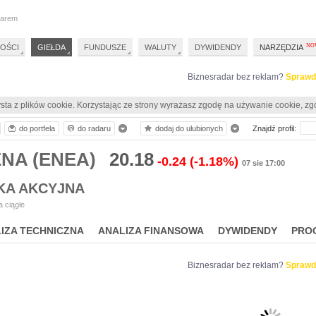
darem
OŚCI
GIEŁDA
FUNDUSZE
WALUTY
DYWIDENDY
NARZĘDZIA
Biznesradar bez reklam?
Sprawd
sta z plików cookie. Korzystając ze strony wyrażasz zgodę na używanie cookie, zg
do portfela
do radaru
dodaj do ulubionych
Znajdź profil:
ENA (ENEA)
20.18
-0.24
(-1.18%)
07 sie 17:00
KA AKCYJNA
 ciągłe
IZA TECHNICZNA
ANALIZA FINANSOWA
DYWIDENDY
PRO
Biznesradar bez reklam?
Sprawd