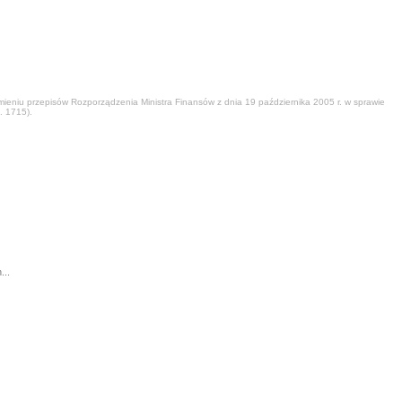
eniu przepisów Rozporządzenia Ministra Finansów z dnia 19 października 2005 r. w sprawie
. 1715).
...