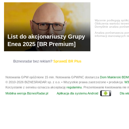
Wycenie podlegają spółki,
Obliczenia wartości teore
Domyślnie analiza porówn
Analiza porównawcza poma
List do akcjonariuszy Grupy
informacji stanowiących r
Enea 2025 [BR Premium]
Biznesradar bez reklam?
Sprawdź BR Plus
Notowania GPW opóźnione 15 min.
Notowania GPW/NC dostarcza
Dom Maklerski BDM 
© 2010-2026 BIZNESRADAR sp. z o.o. • Wszystkie prawa zastrzeżone • produkcja:
W3
Korzystanie z serwisu oznacza akceptację
regulaminu
. Prezentowanie kwotowania nie m
Mobilna wersja BiznesRadar.pl
Aplikacja dla systemu Android
Dla wła