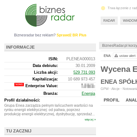
Trwa łączenie z ra
RADAR
WIADOM
Biznesradar bez reklam?
Sprawdź BR Plus
BiznesRadar.pl korzy
INFORMACJE
ENA:
ustaw alert
ISIN:
PLENEA000013
Data debiutu:
30.01.2009
Wycena 
Liczba akcji:
529 731 093
Kapitalizacja:
10 689 973 457
ENEA SPÓŁ
Enterprise Value:
13
GPW - Akcje - Notowania
735
Branża:
Energia
355
457
PROFIL
ANAL
Profil działalności:
Grupa Enea zarządza pełnym łańcuchem wartości na
rynku energii elektrycznej: od paliwa, poprzez
produkcję energii elektrycznej, dystrybucję, sprzedaż...
więcej »
TU ZACZNIJ