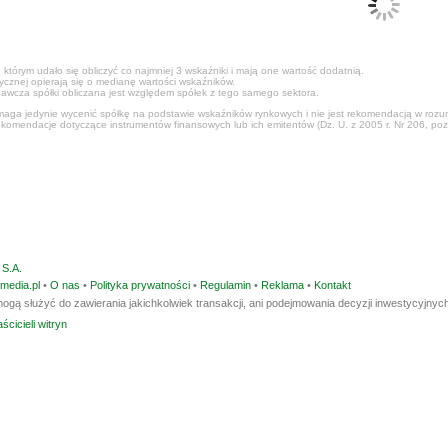
 którym udało się obliczyć co najmniej 3 wskaźniki i mają one wartość dodatnią.
tycznej opierają się o medianę wartości wskaźników.
awcza spółki obliczana jest względem spółek z tego samego sektora.
ga jedynie wycenić spółkę na podstawie wskaźników rynkowych i nie jest rekomendacją w rozumi
ekomendacje dotyczące instrumentów finansowych lub ich emitentów (Dz. U. z 2005 r. Nr 206, poz
S.A.
media.pl
•
O nas
•
Polityka prywatności
•
Regulamin
•
Reklama
•
Kontakt
ogą służyć do zawierania jakichkolwiek transakcji, ani podejmowania decyzji inwestycyjnych
ścicieli witryn