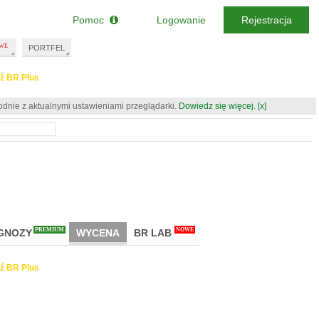
Pomoc
Logowanie
Rejestracja
PORTFEL
ź BR Plus
odnie z aktualnymi ustawieniami przeglądarki.
Dowiedz się więcej.
[x]
PREMIUM
NOWE
GNOZY
WYCENA
BR LAB
ź BR Plus