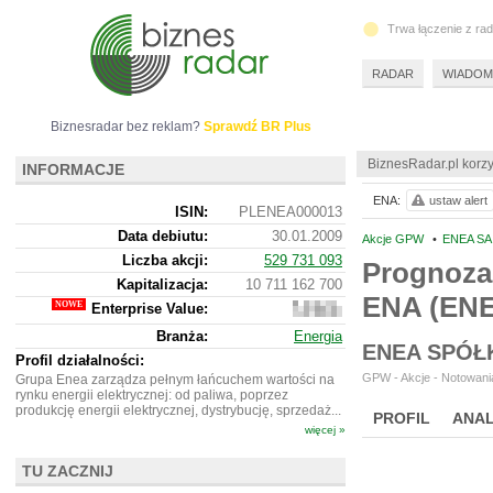
Trwa łączenie z ra
RADAR
WIADOM
Biznesradar bez reklam?
Sprawdź BR Plus
BiznesRadar.pl korzy
INFORMACJE
ENA:
ustaw alert
ISIN:
PLENEA000013
Data debiutu:
30.01.2009
Akcje GPW
•
ENEA SA
Liczba akcji:
529 731 093
Prognoza
Kapitalizacja:
10 711 162 700
ENA (EN
Enterprise Value:
13
756
Branża:
Energia
544
ENEA SPÓŁ
700
Profil działalności:
GPW - Akcje - Notowania
Grupa Enea zarządza pełnym łańcuchem wartości na
rynku energii elektrycznej: od paliwa, poprzez
produkcję energii elektrycznej, dystrybucję, sprzedaż...
PROFIL
ANAL
więcej »
TU ZACZNIJ