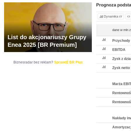
Prognoza podst
Dynamika r/r
dane w mln z
List do akcjonariuszy Grupy
Przychody 
Enea 2025 [BR Premium]
EBITDA
Zysk z dzia
Biznesradar bez reklam?
Sprawdź BR Plus
Zysk netto
Marża EBI
Rentownoś
Rentownoś
Nakłady in
Amortyzac