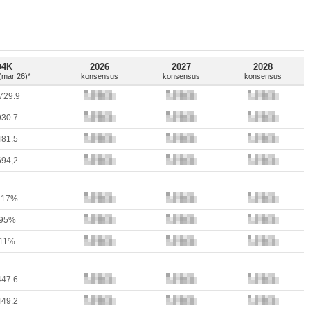
O4K
2026
2027
2028
 (mar 26)*
konsensus
konsensus
konsensus
729.9
930.7
481.5
694,2
.17%
.95%
.11%
447.6
449.2