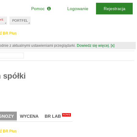
Pomoc
Logowanie
Rejestracja
PORTFEL
ź BR Plus
odnie z aktualnymi ustawieniami przeglądarki.
Dowiedz się więcej.
[x]
 spółki
NOWE
GNOZY
WYCENA
BR LAB
ź BR Plus