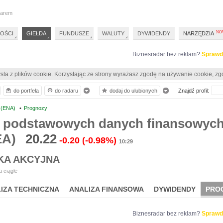
darem
OŚCI
GIEŁDA
FUNDUSZE
WALUTY
DYWIDENDY
NARZĘDZIA
Biznesradar bez reklam?
Sprawd
sta z plików cookie. Korzystając ze strony wyrażasz zgodę na używanie cookie, zg
do portfela
do radaru
dodaj do ulubionych
Znajdź profil:
 (ENA)
•
Prognozy
 podstawowych danych finansowych
EA)
20.22
-0.20
(-0.98%)
10:29
KA AKCYJNA
 ciągłe
IZA TECHNICZNA
ANALIZA FINANSOWA
DYWIDENDY
PRO
Biznesradar bez reklam?
Sprawd