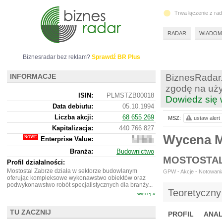
Trwa łączenie z ra
RADAR
WIADOM
Biznesradar bez reklam?
Sprawdź BR Plus
INFORMACJE
BiznesRadar.
zgodę na uży
ISIN:
PLMSTZB00018
Dowiedz się 
Data debiutu:
05.10.1994
Liczba akcji:
68 655 269
MSZ:
ustaw alert
Kapitalizacja:
440 766 827
Wycena 
Enterprise Value:
359
872
Branża:
Budownictwo
827
MOSTOSTAL
Profil działalności:
Mostostal Zabrze działa w sektorze budowlanym
GPW - Akcje - Notowania
oferując kompleksowe wykonawstwo obiektów oraz
podwykonawstwo robót specjalistycznych dla branży...
Teoretyczny
więcej »
TU ZACZNIJ
PROFIL
ANAL