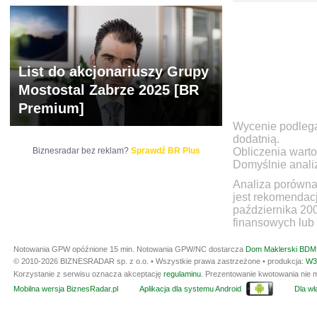
WYCENA
BR 
List do akcjonariuszy Grupy
Mostostal Zabrze 2025 [BR
Premium]
Wycenie podlegaj
dodatnią.
Biznesradar bez reklam?
Sprawdź BR Plus
Obliczenia warto
Domyślnie anali
Analiza porówna
jest rekomendac
października 20
finansowych lub 
Notowania GPW opóźnione 15 min.
Notowania GPW/NC dostarcza
Dom Maklerski BDM 
© 2010-2026 BIZNESRADAR sp. z o.o. • Wszystkie prawa zastrzeżone • produkcja:
W3
Korzystanie z serwisu oznacza akceptację
regulaminu
. Prezentowanie kwotowania nie m
Mobilna wersja BiznesRadar.pl
Aplikacja dla systemu Android
Dla wła