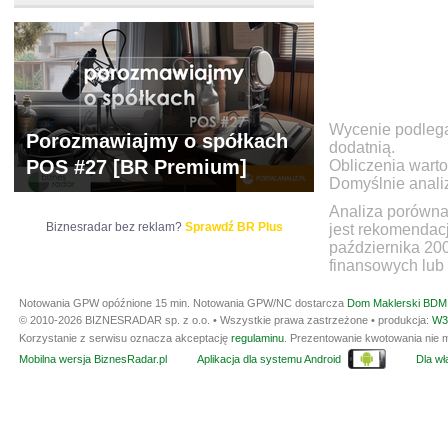
Wycenie podlegaj
Porozmawiajmy o spółkach
dodatnią.
POS #27 [BR Premium]
Obliczenia warto
Domyślnie anali
Analiza porówna
Biznesradar bez reklam?
Sprawdź BR Plus
jest rekomendac
października 20
finansowych lub 
Notowania GPW opóźnione 15 min.
Notowania GPW/NC dostarcza
Dom Maklerski BDM 
© 2010-2026 BIZNESRADAR sp. z o.o. • Wszystkie prawa zastrzeżone • produkcja:
W3
Korzystanie z serwisu oznacza akceptację
regulaminu
. Prezentowanie kwotowania nie m
Mobilna wersja BiznesRadar.pl
Aplikacja dla systemu Android
Dla wła