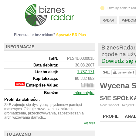
Trwa łączenie z ra
RADAR
WIADOM
Biznesradar bez reklam?
Sprawdź BR Plus
INFORMACJE
BiznesRadar.
zgodę na uży
ISIN:
PLS4E0000015
Dowiedz się 
Data debiutu:
30.08.2007
Liczba akcji:
1 737 171
S4E:
ustaw alert
Kapitalizacja:
90 332 892
Wycena 
Enterprise Value:
16
192
Branża:
Informatyka
892
S4E SPÓŁK
Profil działalności:
S4E zajmuje się dystrybucją systemów pamięci
NewConnect - Akcje/PDA
masowych. Oferuje rozwiązania z zakresu
gromadzenia, przechowywania, zabezpieczania i
PROFIL
ANAL
archiwizowania danych...
więcej »
NOWE
BR LAB
TU ZACZNIJ