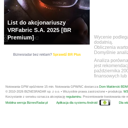
List do akcjonariuszy
VRFabric S.A. 2025 [BR
Premium]
Wycenie podlegaj
dodatnią.
Obliczenia warto
Domyślnie anali
Biznesradar bez reklam?
Sprawdź BR Plus
Analiza porówna
jest rekomendac
października 20
finansowych lub 
Notowania GPW opóźnione 15 min.
Notowania GPW/NC dostarcza
Dom Maklerski BDM 
© 2010-2026 BIZNESRADAR sp. z o.o. • Wszystkie prawa zastrzeżone • produkcja:
W3
Korzystanie z serwisu oznacza akceptację
regulaminu
. Prezentowanie kwotowania nie m
Mobilna wersja BiznesRadar.pl
Aplikacja dla systemu Android
Dla wła