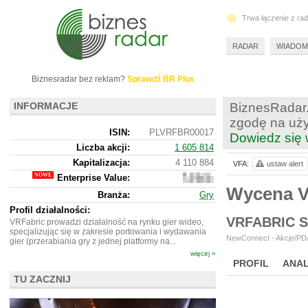
Trwa łączenie z ra
RADAR
WIADOM
Biznesradar bez reklam?
Sprawdź BR Plus
INFORMACJE
BiznesRadar.
zgodę na uży
ISIN:
PLVRFBR00017
Dowiedz się 
Liczba akcji:
1 605 814
Kapitalizacja:
4 110 884
VFA:
ustaw alert
Enterprise Value:
-2
010 116
Wycena 
Branża:
Gry
Profil działalności:
VRFABRIC 
VRFabric prowadzi działalność na rynku gier wideo,
specjalizując się w zakresie portowania i wydawania
NewConnect - Akcje/PDA
gier (przerabiania gry z jednej platformy na...
więcej »
PROFIL
ANAL
TU ZACZNIJ
NOWE
BR LAB