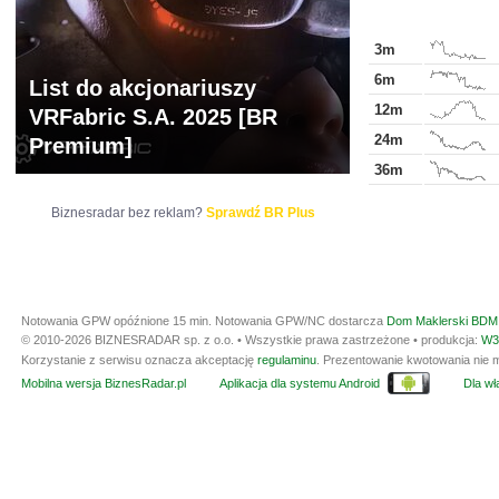
3m
6m
List do akcjonariuszy
12m
VRFabric S.A. 2025 [BR
24m
Premium]
36m
Biznesradar bez reklam?
Sprawdź BR Plus
Notowania GPW opóźnione 15 min.
Notowania GPW/NC dostarcza
Dom Maklerski BDM 
© 2010-2026 BIZNESRADAR sp. z o.o. • Wszystkie prawa zastrzeżone • produkcja:
W3
Korzystanie z serwisu oznacza akceptację
regulaminu
. Prezentowanie kwotowania nie m
Mobilna wersja BiznesRadar.pl
Aplikacja dla systemu Android
Dla wła