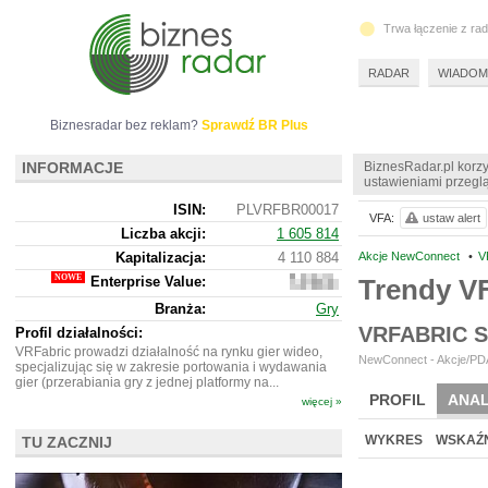
Trwa łączenie z ra
RADAR
WIADOM
Biznesradar bez reklam?
Sprawdź BR Plus
INFORMACJE
BiznesRadar.pl korzy
ustawieniami przeglą
ISIN:
PLVRFBR00017
VFA:
ustaw alert
Liczba akcji:
1 605 814
Kapitalizacja:
4 110 884
Akcje NewConnect
•
V
Enterprise Value:
Trendy V
-2
010 116
Branża:
Gry
VRFABRIC 
Profil działalności:
VRFabric prowadzi działalność na rynku gier wideo,
NewConnect - Akcje/PDA
specjalizując się w zakresie portowania i wydawania
gier (przerabiania gry z jednej platformy na...
PROFIL
ANAL
więcej »
NOWE
BR LAB
WYKRES
WSKAŹN
TU ZACZNIJ