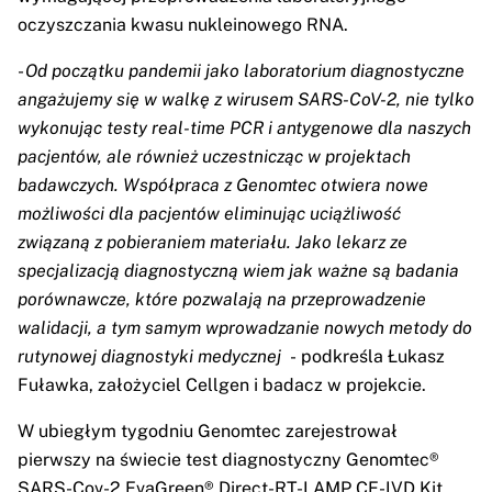
oczyszczania kwasu nukleinowego RNA.
-
Od początku pandemii jako laboratorium diagnostyczne
angażujemy się w walkę z wirusem SARS-CoV-2, nie tylko
wykonując testy real-time PCR i antygenowe dla naszych
pacjentów, ale również uczestnicząc w projektach
badawczych. Współpraca z Genomtec otwiera nowe
możliwości dla pacjentów eliminując uciążliwość
związaną z pobieraniem materiału. Jako lekarz ze
specjalizacją diagnostyczną wiem jak ważne są badania
porównawcze, które pozwalają na przeprowadzenie
walidacji, a tym samym wprowadzanie nowych metody do
rutynowej diagnostyki medycznej
- podkreśla Łukasz
Fuławka, założyciel Cellgen i badacz w projekcie.
W ubiegłym tygodniu Genomtec zarejestrował
pierwszy na świecie test diagnostyczny Genomtec®
SARS-Cov-2 EvaGreen® Direct-RT-LAMP CE-IVD Kit