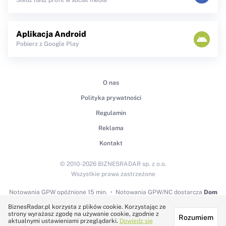
Śledź nasz profil w social media
Aplikacja Android
Pobierz z Google Play
O nas
Polityka prywatności
Regulamin
Reklama
Kontakt
© 2010-2026 BIZNESRADAR sp. z o.o.
Wszystkie prawa zastrzeżone
Notowania GPW
opóźnione 15 min.
Notowania GPW/NC dostarcza
Dom
Maklerski BDM S.A.
BiznesRadar.pl korzysta z plików cookie. Korzystając ze
strony wyrażasz zgodę na używanie cookie, zgodnie z
Rozumiem
Technologię dostarcza:
aktualnymi ustawieniami przeglądarki.
Dowiedz się