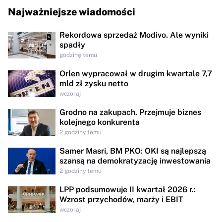
Najważniejsze wiadomości
Rekordowa sprzedaż Modivo. Ale wyniki
spadły
godzinę temu
Orlen wypracował w drugim kwartale 7,7
mld zł zysku netto
wczoraj
Grodno na zakupach. Przejmuje biznes
kolejnego konkurenta
2 godziny temu
Samer Masri, BM PKO: OKI są najlepszą
szansą na demokratyzację inwestowania
2 godziny temu
LPP podsumowuje II kwartał 2026 r.:
Wzrost przychodów, marży i EBIT
wczoraj