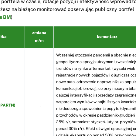
portfela w czasie, rotacje pozycji i efektywność wprowadz
żesz na bieżąco monitorować obserwując publiczny portfel
s BM
)
zmiana
łka
komentarz
m/m
Wcześniej otoczenie pandemii a obecnie ni
geopolityczna sprzyja utrzymaniu wcześnie
trendów na rynku aftermarket (wysoki wiek 
rejestracje nowych pojazdów i długi czas oc
nowe auta, odroczenie napraw, niższa popul
komunikacji zbiorowej), co przy mocnym bila
dalszej intensyfikacji sprzedaży zagraniczne
wsparciem wyników w najbliższych kwartał
OPARTN)
→
nie dostrzega spowolnienia popytu (dynami
przychodów w okresie październik-grudzień
25% r/r, natomiast styczeń-luty br. przyniós
ponad 30% r/r). Efekt dźwigni operacyjnej o
udziału eksportu do ponad 50% przychodów 