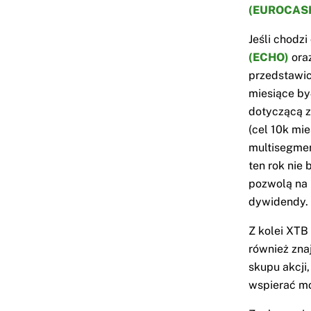
(EUROCAS
Jeśli chodzi
(ECHO)
ora
przedstawic
miesiące by
dotyczącą z
(cel 10k mi
multisegmen
ten rok nie
pozwolą na 
dywidendy.
Z kolei XTB
również zna
skupu akcji
wspierać mo