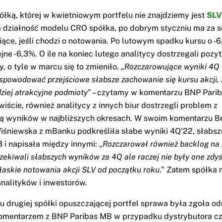
ółką, której w kwietniowym portfelu nie znajdziemy jest
SLV
 działność modelu CRO spółka, po dobrym styczniu ma za 
iące, jeśli chodzi o notowania. Po lutowym spadku kursu o -
jne -6,3%. O ile na koniec lutego analitycy dostrzegali poz
 o tyle w marcu się to zmieniło. „
Rozczarowujące wyniki 4Q 
spowodować przejściowe słabsze zachowanie się kursu akcji,
ziej atrakcyjne podmioty
” – czytamy w komentarzu BNP Pari
iście, również analitycy z innych biur dostrzegli problem z
ą wyników w najbliższych okresach. W swoim komentarzu B
śniewska z mBanku podkreśliła słabe wyniki 4Q’22, słabs
 i napisała między innymi: „
Rozczarował również backlog na 
czekiwali słabszych wyników za 4Q ale raczej nie były one zd
łaskie notowania akcji SLV od początku roku
.” Zatem spółka n
nalityków i inwestorów.
 drugiej spółki opuszczającej portfel sprawa była zgoła o
omentarzem z BNP Paribas MB w przypadku dystrybutora cz