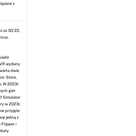
iązane z
i za 3Q’22,
nsus.
siada
r VR wydany
awarła dwie
ic Store,
. W 2023r.
wych gier
ef Simulator
ery w 2023r.
ie przyjęte
się jedną z
Flipper i
ikaty