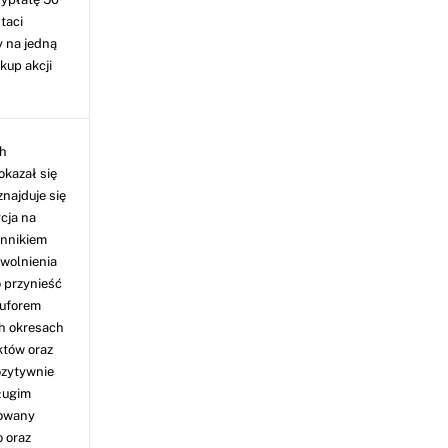
taci
 na jedną
kup akcji
ch
okazał się
znajduje się
cja na
ynnikiem
wolnienia
 przynieść
Buforem
h okresach
któw oraz
ozytywnie
ługim
kowany
 oraz