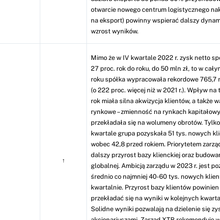
otwarcie nowego centrum logistycznego na
na eksport) powinny wspierać dalszy dyna
wzrost wyników.
Mimo że w IV kwartale 2022 r. zysk netto sp
27 proc. rok do roku, do 50 mln zł, to w cał
roku spółka wypracowała rekordowe 765,7 m
(o 222 proc. więcej niż w 2021 r.). Wpływ na
rok miała silna akwizycja klientów, a także w
rynkowe – zmienność na rynkach kapitałow
przekładała się na wolumeny obrotów. Tylko
kwartale grupa pozyskała 51 tys. nowych kl
wobec 42,8 przed rokiem. Priorytetem zarząd
dalszy przyrost bazy klienckiej oraz budowa
↑
globalnej. Ambicją zarządu w 2023 r. jest p
średnio co najmniej 40-60 tys. nowych klie
kwartalnie. Przyrost bazy klientów powinie
przekładać się na wyniki w kolejnych kwart
Solidne wyniki pozwalają na dzielenie się zy
akcjonariuszami. Zarząd XTB rekomenduje 