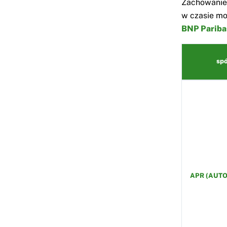
Zachowanie 
w czasie mo
BNP Pariba
spó
APR (AUT