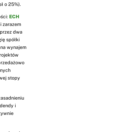
sł o 25%).
ości:
ECH
 i zarazem
 przez dwa
ię spółki
i na wynajem
rojektów
sprzedażowo
jnych
wej stopy
zasadnieniu
idendy i
tywnie