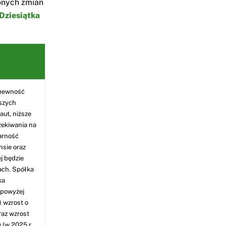
onych zmian
Dziesiątka
epewność
jszych
aut, niższe
zekiwania na
arność
nsie oraz
j będzie
ach. Spółka
ka
 powyżej
ł wzrost o
raz wzrost
(w 2025 r.