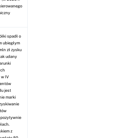
kierowanego
miczny
ółki spadł o
ym ubiegłym
ln zł zysku
 tak udany
arunki
ych
 w IV
ientów
u jest
nie marki
ozyskiwanie
ntów
n pozytywnie
ałach.
skiem z
wypłatę 50