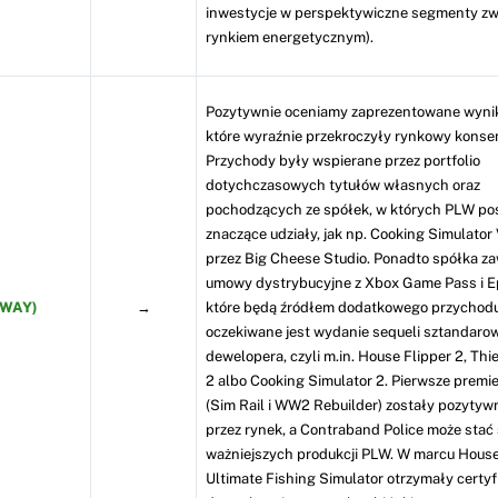
inwestycje w perspektywiczne segmenty zw
rynkiem energetycznym).
Pozytywnie oceniamy zaprezentowane wynik
które wyraźnie przekroczyły rynkowy konse
Przychody były wspierane przez portfolio
dotychczasowych tytułów własnych oraz
pochodzących ze spółek, w których PLW po
znaczące udziały, jak np. Cooking Simulato
przez Big Cheese Studio. Ponadto spółka z
umowy dystrybucyjne z Xbox Game Pass i Ep
YWAY)
→
które będą źródłem dodatkowego przychodu
oczekiwane jest wydanie sequeli sztandaro
dewelopera, czyli m.in. House Flipper 2, Thi
2 albo Cooking Simulator 2. Pierwsze premi
(Sim Rail i WW2 Rebuilder) zostały pozytywn
przez rynek, a Contraband Police może stać 
ważniejszych produkcji PLW. W marcu House 
Ultimate Fishing Simulator otrzymały certyf