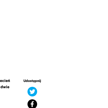
iecień
Udostępnij
ę dwie