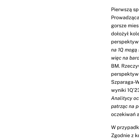
Pierwszą sp
Prowadząca
gorsze mies
dołożył kole
perspektywy,
na 1Q mogą 
więc na bard
BM. Rzeczyw
perspektyw
Szparaga-Wi
wyniki 1Q’23
Analitycy o
patrząc na p
oczekiwań a
W przypadku
Zgodnie z k