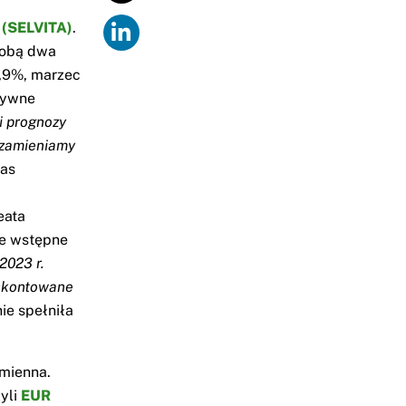
 (SELVITA)
.
sobą dwa
6,9%, marzec
ytywne
i prognozy
 zamieniamy
bas
eata
ze wstępne
2023 r.
yskontowane
ie spełniła
dmienna.
yli
EUR