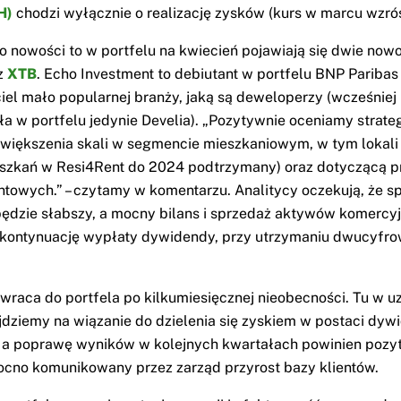
H)
chodzi wyłącznie o realizację zysków (kurs w marcu wzró
 o nowości to w portfelu na kwiecień pojawiają się dwie now
z
XTB
. Echo Investment to debiutant w portfelu BNP Paribas
iel mało popularnej branży, jaką są deweloperzy (wcześniej
ła w portfelu jedynie Develia). „Pozytywnie oceniamy strateg
większenia skali w segmencie mieszkaniowym, w tym lokal
eszkań w Resi4Rent do 2024 podtrzymany) oraz dotyczącą p
towych.” – czytamy w komentarzu. Analitycy oczekują, że 
 będzie słabszy, a mocny bilans i sprzedaż aktywów komercy
kontynuację wypłaty dywidendy, przy utrzymaniu dwucyfro
 wraca do portfela po kilkumiesięcznej nieobecności. Tu w u
jdziemy na wiązanie do dzielenia się zyskiem w postaci dyw
, a poprawę wyników w kolejnych kwartałach powinien pozy
cno komunikowany przez zarząd przyrost bazy klientów.