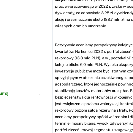
proc. wypracowanego w 2022 r. zysku w pos
dywidendy, co odpowiada 3,25 zł dywidendy
akcję i przeznaczenie około 188,7 mln zł na s
własnych oraz ich umorzenie
Pozytywnie oceniamy perspektywy kolejny
kwartałów. Na koniec 2022 r. portfel zleceń 
rekordowy (13,3 mld PLN), a w „poczekalni” 
kolejne blisko 6,0 mld PLN. Wysoka ekspozy
inwestycje publiczne może być istotnym cz
sprzyjającym w otoczeniu oczekiwanego spo
gospodarczego, które jednocześnie powinno
stabilizację kosztów materiałów oraz płac. 
MEX)
→
bezpieczeństwa dla rentowności w kolejnyc
jest zwiększenie poziomu waloryzacji kontra
rekordowy poziom salda rezerw na straty. P
oceniamy perspektywy spółki w średnim i d
terminie (mocny bilans, wysoki zdywersyfi
portfel zleceń, rozwój segmentu usługowego