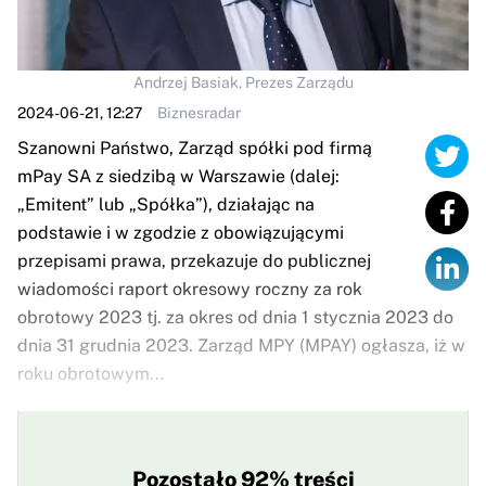
Andrzej Basiak, Prezes Zarządu
2024-06-21, 12:27
Biznesradar
Szanowni Państwo, Zarząd spółki pod firmą
mPay SA z siedzibą w Warszawie (dalej:
„Emitent” lub „Spółka”), działając na
podstawie i w zgodzie z obowiązującymi
przepisami prawa, przekazuje do publicznej
wiadomości raport okresowy roczny za rok
obrotowy 2023 tj. za okres od dnia 1 stycznia 2023 do
dnia 31 grudnia 2023. Zarząd MPY (MPAY) ogłasza, iż w
roku obrotowym...
Pozostało 92% treści