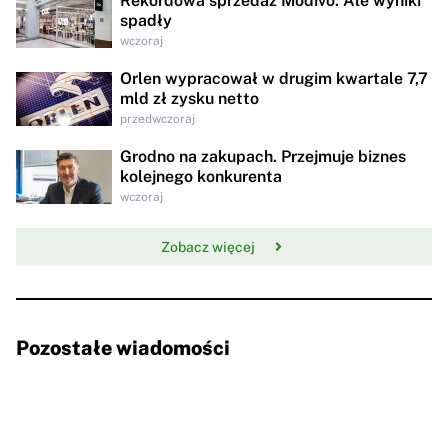
Rekordowa sprzedaż Modivo. Ale wyniki
spadły
wczoraj
Orlen wypracował w drugim kwartale 7,7
mld zł zysku netto
przedwczoraj
Grodno na zakupach. Przejmuje biznes
kolejnego konkurenta
wczoraj
Zobacz więcej
Pozostałe wiadomości