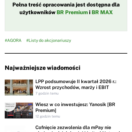
Pełna treść opracowania jest dostępna dla
użytkowników
BR Premium
i
BR MAX
#AGORA
#Listy do akcjonariuszy
Najważniejsze wiadomości
LPP podsumowuje II kwartał 2026 r.:
Wzrost przychodów, marży i EBIT
7 godzin temu
Wiesz w co inwestujesz: Yanosik [BR
Premium]
12 godzin temu
Cofnięcie zezwolenia dla mPay nie