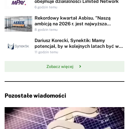
obejmuje działalności Limited Network
6 godzin temu
Rekordowy kwartał Asbisu. "Naszą
ambicją na 2026 r. jest najwyższa
rentowności w historii"
8 godzin temu
Dariusz Korecki, Synektik: Mamy
potencjał, by w kolejnych latach być w
awangardzie rewolucji technologicznej
11 godzin temu
opieki zdrowotnej
Zobacz więcej
Pozostałe wiadomości