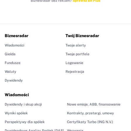
Biznesradar bez reklam?
Sprawdź BR Plus
Biznesradar
Twój Biznesradar
Wiadomości
Twoje alerty
Giełda
Twoje portfele
Fundusze
Logowanie
Waluty
Rejestracja
Dywidendy
Wiadomości
Dywidendy i skup akcji
Nowe emisje, ABB, finansowanie
Wyniki spółek
Kontrakty, przetargi, umowy
Perspektywy dla spółek
Certyfikaty Turbo (ING N.V.)
Dywidendowe Analizy Spółek [DAS]
Wezwania