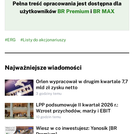
Pełna treść opracowania jest dostępna dla
użytkowników
BR Premium
i
BR MAX
#ERG
#Listy do akcjonariuszy
Najważniejsze wiadomości
Orlen wypracował w drugim kwartale 7,7
mld zł zysku netto
3 godziny temu
LPP podsumowuje II kwartał 2026 r.:
Wzrost przychodów, marży i EBIT
10 godzin temu
Wiesz w co inwestujesz: Yanosik [BR