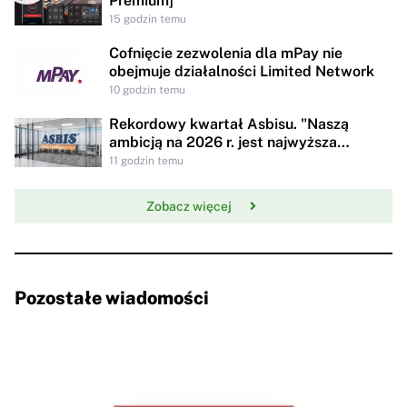
Premium]
15 godzin temu
Cofnięcie zezwolenia dla mPay nie
obejmuje działalności Limited Network
10 godzin temu
Rekordowy kwartał Asbisu. "Naszą
ambicją na 2026 r. jest najwyższa
rentowności w historii"
11 godzin temu
Zobacz więcej
Pozostałe wiadomości