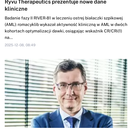
Ryvu Therapeutics prezentuje nowe dane
kliniczne
Badanie fazy II RIVER-81 w leczeniu ostrej białaczki szpikowej
(AML): romacyklib wykazał aktywność kliniczną w AML w dwóch
kohortach optymalizacji dawki, osiągając wskaźnik CR/CRi(1)
na...
2025-12-08, 08:49