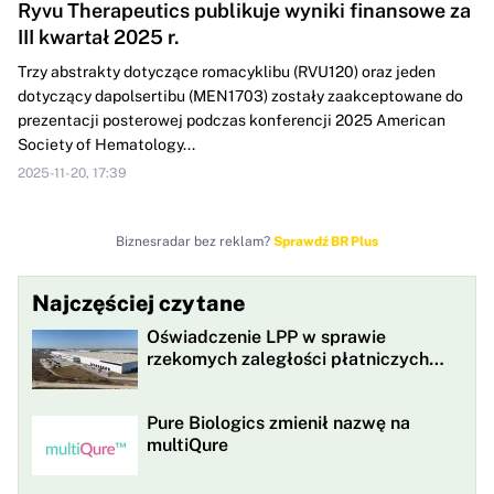
Ryvu Therapeutics publikuje wyniki finansowe za
III kwartał 2025 r.
Trzy abstrakty dotyczące romacyklibu (RVU120) oraz jeden
dotyczący dapolsertibu (MEN1703) zostały zaakceptowane do
prezentacji posterowej podczas konferencji 2025 American
Society of Hematology...
2025-11-20, 17:39
Biznesradar bez reklam?
Sprawdź BR Plus
Najczęściej czytane
Oświadczenie LPP w sprawie
rzekomych zaległości płatniczych
LPP wobec fabryk w Bangladeszu
Pure Biologics zmienił nazwę na
multiQure