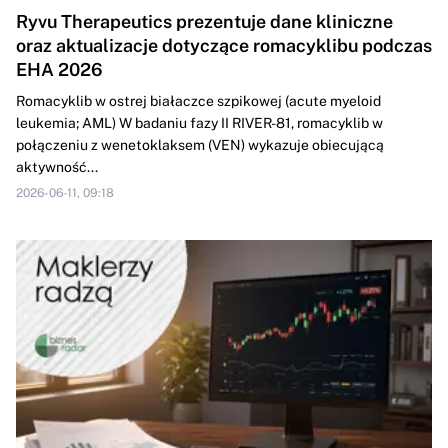
Ryvu Therapeutics prezentuje dane kliniczne
oraz aktualizacje dotyczące romacyklibu podczas
EHA 2026
Romacyklib w ostrej białaczce szpikowej (acute myeloid
leukemia; AML) W badaniu fazy II RIVER-81, romacyklib w
połączeniu z wenetoklaksem (VEN) wykazuje obiecującą
aktywność...
2026-06-11, 09:18