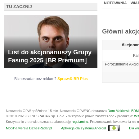
NOWE
BR LAB
NOTOWANIA
WIA
TU ZACZNIJ
ARCHIWUM NOTO
Główni akcj
Akcjonar
List do akcjonariuszy Grupy
Kar
Fasing 2025 [BR Premium]
Porozumienie Akcjo
Biznesradar bez reklam?
Sprawdź BR Plus
Notowania GPW opóźnione 15 min.
Notowania GPW/NC dostarcza
Dom Maklerski BDM 
© 2010-2026 BIZNESRADAR sp. z o.o. • Wszystkie prawa zastrzeżone • produkcja:
W3
Korzystanie z serwisu oznacza akceptację
regulaminu
. Prezentowanie kwotowania nie m
Mobilna wersja BiznesRadar.pl
Aplikacja dla systemu Android
Dla wła