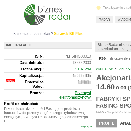
Trwa łączenie z ra
RADAR
WIADOM
Biznesradar bez reklam?
Sprawdź BR Plus
INFORMACJE
BiznesRadar.pl korzy
ustawieniami przeglą
ISIN:
PLFSING00010
FSG:
ustaw alert
Data debiutu:
18.09.2000
Liczba akcji:
3 107 249
Akcje GPW
•
FABRYKI
Kapitalizacja:
45 365 835
Akcjonari
Enterprise
133
14.60
Value:
532
0.00
(
835
Branża:
Przemysł
elektromaszynowy
FABRYKI S
Profil działalności:
FASING SP
Przedmiotem działalności Fasing jest produkcja
GPW - Akcje/PDA - Noto
łańcuchów do przemysłu górniczego, rybołówstwa,
energetyki, przemysłu cukrowniczego, cementowego
i...
PROFIL
ANAL
więcej »