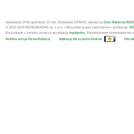
Notowania GPW opóźnione 15 min.
Notowania GPW/NC dostarcza
Dom Maklerski BDM 
© 2010-2026 BIZNESRADAR sp. z o.o. • Wszystkie prawa zastrzeżone • produkcja:
W3
Korzystanie z serwisu oznacza akceptację
regulaminu
. Prezentowanie kwotowania nie m
Mobilna wersja BiznesRadar.pl
Aplikacja dla systemu Android
Dla wła