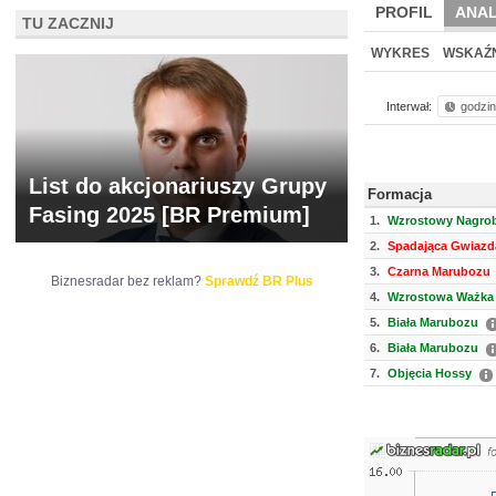
PROFIL
ANAL
TU ZACZNIJ
NOWE
BR LAB
WYKRES
WSKAŹN
Interwał:
godzi
List do akcjonariuszy Grupy
Formacja
Fasing 2025 [BR Premium]
1.
Wzrostowy Nagrob
2.
Spadająca Gwiazd
3.
Czarna Marubozu
Biznesradar bez reklam?
Sprawdź BR Plus
4.
Wzrostowa Ważka 
5.
Biała Marubozu
6.
Biała Marubozu
7.
Objęcia Hossy