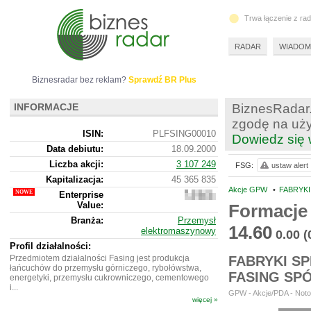
Trwa łączenie z ra
RADAR
WIADOM
Biznesradar bez reklam?
Sprawdź BR Plus
INFORMACJE
BiznesRadar.
zgodę na uży
ISIN:
PLFSING00010
Dowiedz się 
Data debiutu:
18.09.2000
Liczba akcji:
3 107 249
FSG:
ustaw alert
Kapitalizacja:
45 365 835
Akcje GPW
•
FABRYKI
Enterprise
133
Value:
532
Formacje 
835
Branża:
Przemysł
14.60
elektromaszynowy
0.00
(
Profil działalności:
Przedmiotem działalności Fasing jest produkcja
FABRYKI S
łańcuchów do przemysłu górniczego, rybołówstwa,
FASING SP
energetyki, przemysłu cukrowniczego, cementowego
i...
GPW - Akcje/PDA - Noto
więcej »