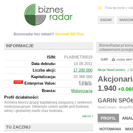
Trwa łączenie z ra
RADAR
WIADOM
Biznesradar bez reklam?
Sprawdź BR Plus
INFORMACJE
BiznesRadar.pl korzy
ustawieniami przeglą
ISIN:
PLABNET00019
GAR:
ustaw alert
Data debiutu:
14.09.2011
Liczba akcji:
17 200 000
Akcje NewConnect
•
G
Kapitalizacja:
33 368 000
Akcjonari
Enterprise Value:
32
1.940
796
+0.06
Branża:
Motoryzacja
000
Profil działalności:
GARIN SPÓ
Arrinera tworzy grupę kapitałową związaną z sektorem
motoryzacyjnym. Głównym celem spółki jest budowa
NewConnect - Akcje/PDA
silnej i globalnej marki oraz budowa...
więcej »
PROFIL
ANAL
TU ZACZNIJ
NOWE
BR LAB
NOTOWANIA
WIA